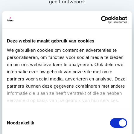
geeft antwoord:
Wat kost het uitbesteden van
schoonmaak in Den Haag?
Deze website maakt gebruik van cookies
Balans neemt de zorg voor schoonmaak
We gebruiken cookies om content en advertenties te
uit handen tegen de beste prijs-kwaliteit
personaliseren, om functies voor social media te bieden
verhouding. Aan de hand van jouw
en om ons websiteverkeer te analyseren. Ook delen we
opdracht in Den Haag en de frequentie
informatie over uw gebruik van onze site met onze
daarvan stemmen wij de beste prijs met
partners voor social media, adverteren en analyse. Deze
je af.
partners kunnen deze gegevens combineren met andere
informatie die u aan ze heeft verstrekt of die ze hebben
verzameld op basis van uw gebruik van hun services.
Is er sprake van een
schoonmaakcontract?
Toestemmingsselectie
Noodzakelijk
Wij hanteren contracten per jaar. Dankzij
jaarcontracten kunnen wij een optimale