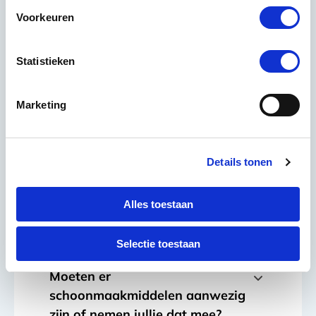
samenwerking verwezenlijken en hoef je
Voorkeuren
minimaal een jaar lang niet om te kijken
naar schoonmaakwerkzaamheden.
Statistieken
Kan ik een vaste
schoonmaakmedewerker/ster
Marketing
verwachten?
Ja, wij werken altijd met vaste
Details tonen
medewerkers die passen bij onze
opdrachtgevers. Daarnaast werken we
met vaste vervangers voor het geval
Alles toestaan
onze vaste medewerker ziek of met
vakantie is.
Selectie toestaan
Moeten er
schoonmaakmiddelen aanwezig
zijn of nemen jullie dat mee?