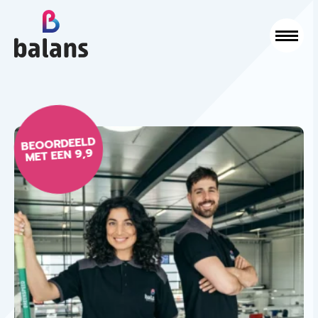
Logo Balans Schoonmaak
Sluit
BEOORDEELD
MET EEN 9,9