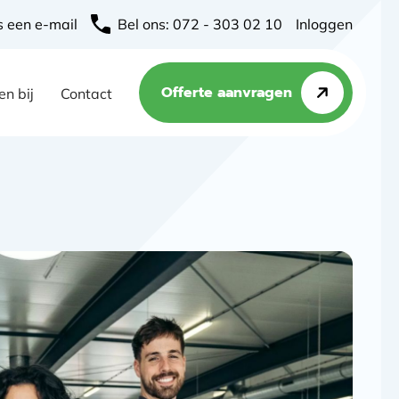
s een e-mail
Bel ons: 072 - 303 02 10
Inloggen
Offerte aanvragen
n bij
Contact