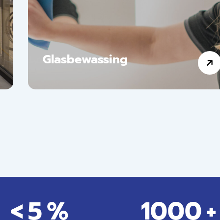
Glasbewassing
<
5
%
1000
+