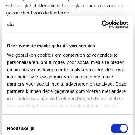
schadelijke stoffen die schadelijk kunnen zijn voor de
gezondheid van de kinderen.
Bovendien heeft de samenwerking geleid tot een
betere werkomgeving voor de medewerkers van Forte
Kinderopvang. Doordat de
Deze website maakt gebruik van cookies
schoonmaakwerkzaamheden worden uitgevoerd door
een professionele schoonmaakpartner, hebben de
We gebruiken cookies om content en advertenties te
medewerkers van Forte Kinderopvang meer tijd en
personaliseren, om functies voor social media te bieden
ruimte om zich te concentreren op hun kernactiviteiten,
en om ons websiteverkeer te analyseren. Ook delen we
namelijk de zorg voor de kinderen.
informatie over uw gebruik van onze site met onze
partners voor social media, adverteren en analyse. Deze
partners kunnen deze gegevens combineren met andere
informatie die u aan ze heeft verstrekt of die ze hebben
verzameld op basis van uw gebruik van hun services.
Toestemmingsselectie
“Forte Kinderopvang is een organisatie die zich richt
Noodzakelijk
op het bieden van professionele kinderopvang in de