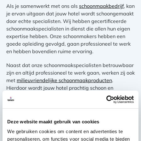
Als je samenwerkt met ons als
schoonmaakbedrijf
, kan
je ervan uitgaan dat jouw hotel wordt schoongemaakt
door echte specialisten. Wij hebben gecertificeerde
schoonmaakspecialisten in dienst die allen hun eigen
expertise hebben. Onze schoonmakers hebben een
goede opleiding gevolgd, gaan professioneel te werk
en hebben bovendien ruime ervaring.
Naast dat onze schoonmaakspecialisten betrouwbaar
zijn en altijd professioneel te werk gaan, werken zij ook
met
milieuvriendelijke schoonmaakproducten
.
Hierdoor wordt jouw hotel prachtig schoon en
belasten we het milieu zo min mogelijk.
Wil je weten wat Balans Schoonmaak voor jou kan
betekenen als schoonmaakbedrijf voor hotels? Dan
Deze website maakt gebruik van cookies
kaan je een vrijblijvende offerte aanvragen of contact
met ons opnemen.
We gebruiken cookies om content en advertenties te
personaliseren, om functies voor social media te bieden