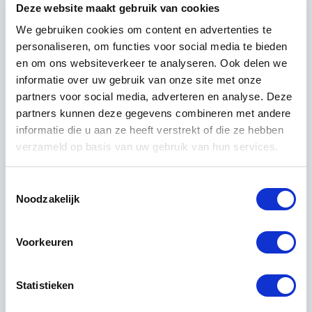
Deze website maakt gebruik van cookies
We gebruiken cookies om content en advertenties te
personaliseren, om functies voor social media te bieden
en om ons websiteverkeer te analyseren. Ook delen we
informatie over uw gebruik van onze site met onze
partners voor social media, adverteren en analyse. Deze
partners kunnen deze gegevens combineren met andere
informatie die u aan ze heeft verstrekt of die ze hebben
verzameld op basis van uw gebruik van hun services.
De vloer laten onderhouden zorgt ervoor dat je nog lang
Toestemmingsselectie
van jouw vloer gebruik kunt maken. Bij vloeronderhoud
Noodzakelijk
werken wij enkel met de beste middelen en materialen
voor devloer. Wij gebruiken tijdens ons schoonmaakwerk
Voorkeuren
met milieuvriendelijke schoonmaakproducten. Hierdoor
wordt de vloer nét een tikkeltje mooier schoon. Voor
duurzaam vloeronderhoud en hoge kwaliteit ben je bij
Statistieken
Balans Schoonmaak aan het juiste adres.