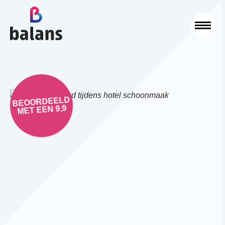
Logo Balans Schoonmaak
Sluit
BEOORDEELD
MET EEN 9,9