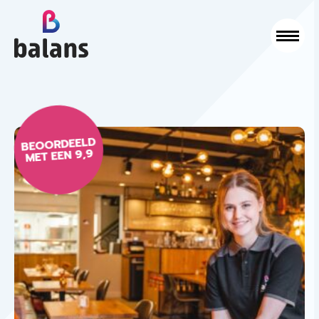
Logo Balans Schoonmaak
Sluit
BEOORDEELD
MET EEN 9,9