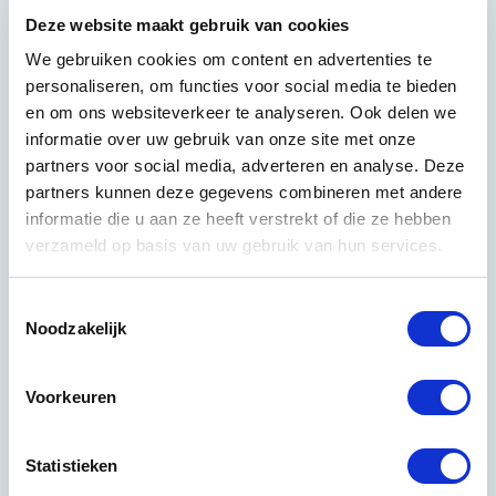
samenwerking. Vanuit onze expertise denken we
Deze website maakt gebruik van cookies
graag mee over het schoonmaakproces en
optimaliseren we waar mogelijk. We praten vaak dus
We gebruiken cookies om content en advertenties te
niet over klanten, maar over samenwerkingspartners.
personaliseren, om functies voor social media te bieden
Bekijk hier nog meer samenwerkingspartners van ons.
en om ons websiteverkeer te analyseren. Ook delen we
informatie over uw gebruik van onze site met onze
partners voor social media, adverteren en analyse. Deze
partners kunnen deze gegevens combineren met andere
informatie die u aan ze heeft verstrekt of die ze hebben
verzameld op basis van uw gebruik van hun services.
Toestemmingsselectie
Noodzakelijk
Voorkeuren
Statistieken