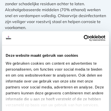
zonder schadelijke residuen achter te laten.
Alcoholgebaseerde middelen (70% ethanol) werken
snel en verdampen volledig. Chloorvrije desinfectanten
zijn veiliger voor roestvrij staal en helpen corrosie te
voorkomen.
Sanitizers combineren reiniging en desinfectie in één
product. Ze zijn praktisch voor snelle
tussenschoonmaak van werkbladen en gereedschap.
Deze website maakt gebruik van cookies
Let op de contacttijd: meestal 30 seconden tot 2
minuten voor volledige werking.
We gebruiken cookies om content en advertenties te
personaliseren, om functies voor social media te bieden
Spoelprotocollen zijn verplicht na gebruik van
en om ons websiteverkeer te analyseren. Ook delen we
reinigingsmiddelen op voedselcontactoppervlakken.
informatie over uw gebruik van onze site met onze
Spoel grondig na met drinkwater en laat oppervlakken
partners voor social media, adverteren en analyse. Deze
aan de lucht drogen. Bewaar veiligheidsdatabladen
partners kunnen deze gegevens combineren met andere
toegankelijk voor personeel en inspecteurs.
informatie die u aan ze heeft verstrekt of die ze hebben
verzameld op basis van uw gebruik van hun services.
Hoe train je personeel in