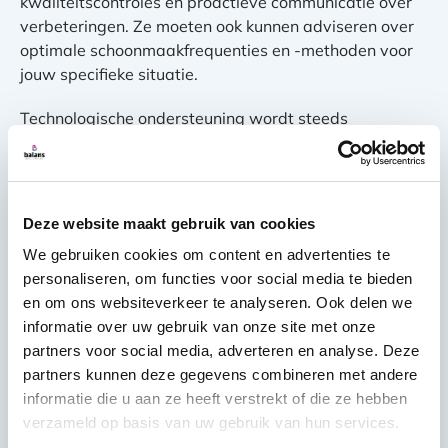
kwaliteitscontroles en proactieve communicatie over
verbeteringen. Ze moeten ook kunnen adviseren over
optimale schoonmaakfrequenties en -methoden voor
jouw specifieke situatie.
Technologische ondersteuning wordt steeds
belangrijker. Moderne schoonmaakbedrijven
gebruiken digitale systemen voor planning,
rapportage en kwaliteitsmonitoring. Dit geeft je inzicht
in uitgevoerde werkzaamheden en maakt
Deze website maakt gebruik van cookies
communicatie efficiënter.
We gebruiken cookies om content en advertenties te
personaliseren, om functies voor social media te bieden
Duurzaamheid is een ander belangrijk criterium.
en om ons websiteverkeer te analyseren. Ook delen we
Groeiende bedrijven hechten waarde aan
informatie over uw gebruik van onze site met onze
milieuvriendelijke schoonmaakmiddelen en -methoden
partners voor social media, adverteren en analyse. Deze
die aansluiten bij hun eigen
partners kunnen deze gegevens combineren met andere
duurzaamheidsdoelstellingen.
informatie die u aan ze heeft verstrekt of die ze hebben
Hoe kies je de juiste
verzameld op basis van uw gebruik van hun services.