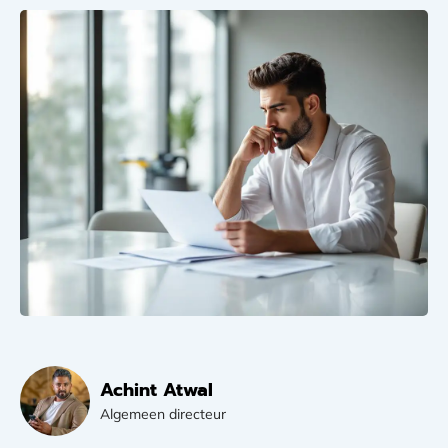
Achint Atwal
Algemeen directeur