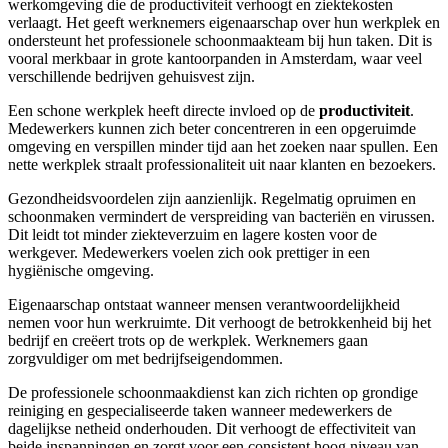
werkomgeving die de productiviteit verhoogt en ziektekosten
verlaagt. Het geeft werknemers eigenaarschap over hun werkplek en
ondersteunt het professionele schoonmaakteam bij hun taken. Dit is
vooral merkbaar in grote kantoorpanden in Amsterdam, waar veel
verschillende bedrijven gehuisvest zijn.
Een schone werkplek heeft directe invloed op de
productiviteit
.
Medewerkers kunnen zich beter concentreren in een opgeruimde
omgeving en verspillen minder tijd aan het zoeken naar spullen. Een
nette werkplek straalt professionaliteit uit naar klanten en bezoekers.
Gezondheidsvoordelen zijn aanzienlijk. Regelmatig opruimen en
schoonmaken vermindert de verspreiding van bacteriën en virussen.
Dit leidt tot minder ziekteverzuim en lagere kosten voor de
werkgever. Medewerkers voelen zich ook prettiger in een
hygiënische omgeving.
Eigenaarschap ontstaat wanneer mensen verantwoordelijkheid
nemen voor hun werkruimte. Dit verhoogt de betrokkenheid bij het
bedrijf en creëert trots op de werkplek. Werknemers gaan
zorgvuldiger om met bedrijfseigendommen.
De professionele schoonmaakdienst kan zich richten op grondige
reiniging en gespecialiseerde taken wanneer medewerkers de
dagelijkse netheid onderhouden. Dit verhoogt de effectiviteit van
beide inspanningen en zorgt voor een consistent hoog niveau van