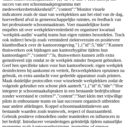
succes van een schoonmaakprogramma met
medewerkersbetrokkenheid?","content":"Monitor visuele
indicatoren zoals de staat van werkplekken aan het eind van de dag,
hoeveelheid afval in gemeenschappelijke ruimtes, en feedback van
het professionele schoonmaakteam. Voer maandelijkse korte
enquêtes uit over werkplektevredenheid en organiseer kwartaal
'werkplek-audits' waarbij teams hun eigen ruimtes beoordelen. Track
ook indirect bewijs zoals verminderd ziekteverzuim en positievere
klantfeedback over de kantooromgeving."},{"id":5,"title":"Kunnen
thuiswerkers ook bijdragen aan kantoorhygiëne tijdens hun
kantoordagen?","content":"Ja, thuiswerkers kunnen zelfs extra
gemotiveerd zijn omdat ze de werkplek minder frequent gebruiken.
Geef hen specifieke taken voor hun kantoorbezoek: eigen werkplek
desinfecteren bij aankomst en vertrek, flexwerkplekken opruimen na
gebruik, en extra aandacht voor gedeelde apparatuur zoals printers.
Maak duidelijke protocollen voor wisselende werkplekken zodat de
volgende gebruiker een schone plek aantreft."},{"id":6,"title":"Hoe
integreer je schoonmaakafspraken in een bestaande bedrijfscultuur
zonder weerstand te creëren?","content":"Start klein met vrijwillige
pilots in enthousiaste teams en laat successen organisch uitbreiden
naar andere afdelingen. Koppel schoonmaakinitiatieven aan
bestaande waarden zoals teamwork, respect of duurzaamheid.
Gebruik positieve rolmodellen onder teamleiders en influencers in
het bedrijf. Introduceer veranderingen geleidelijk tijdens natuurlijke
momenten zoals kantoorverhuizingen, teamuitjes of nieuwe