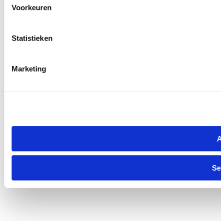
Voorkeuren
Statistieken
Marketing
A
Se