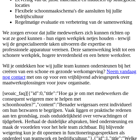
locaties
Flexibele schoonmaakschema's die aansluiten bij jullie
bedrijfscultuur
Regelmatige evaluatie en verbetering van de samenwerking
We zorgen ervoor dat jullie medewerkers zich kunnen richten op
wat ze goed kunnen - hun eigen werkplek netjes houden - terwijl
wij de gespecialiseerde taken uitvoeren die expertise en
professionele apparatuur vereisen. Deze samenwerking leidt tot een
schonere werkplek, hogere tevredenheid en een betere werksfeer.
Wil je ontdekken hoe wij jullie team kunnen ondersteunen bij het
creëren van een schone en gezonde werkomgeving?
Neem vandaag
nog contact
met ons op voor een vrijblijvend adviesgesprek over
maatwerkoplossingen voor jouw organisatie.
[seoaic_faq][{"id":0,"title":"Hoe ga je om met medewerkers die
consequent weigeren mee te helpen met
schoonhouden?","content":"Benader weigeraars eerst individueel
om hun bezwaren te begrijpen. Vaak liggen er praktische redenen
aan ten grondslag, zoals onduidelijkheid over verwachtingen of
tijdgebrek. Herhaal de duidelijke afspraken, bied ondersteuning en
maak de voordelen voor het hele team zichtbaar. Bij blijvende
weigering kun je dit opnemen in functioneringsgesprekken als
onderdeel van teamwork en bedrijfscultuur."},{"id":1,"title":"Welke