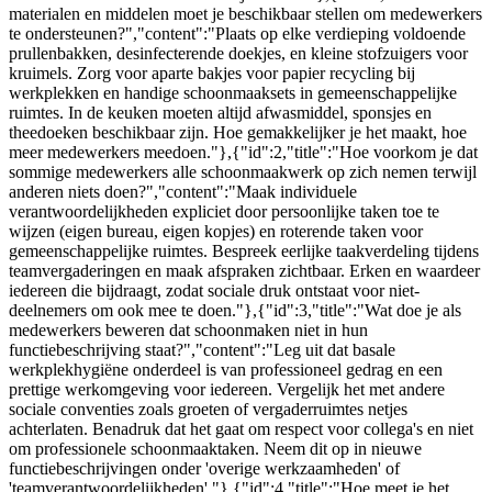
materialen en middelen moet je beschikbaar stellen om medewerkers
te ondersteunen?","content":"Plaats op elke verdieping voldoende
prullenbakken, desinfecterende doekjes, en kleine stofzuigers voor
kruimels. Zorg voor aparte bakjes voor papier recycling bij
werkplekken en handige schoonmaaksets in gemeenschappelijke
ruimtes. In de keuken moeten altijd afwasmiddel, sponsjes en
theedoeken beschikbaar zijn. Hoe gemakkelijker je het maakt, hoe
meer medewerkers meedoen."},{"id":2,"title":"Hoe voorkom je dat
sommige medewerkers alle schoonmaakwerk op zich nemen terwijl
anderen niets doen?","content":"Maak individuele
verantwoordelijkheden expliciet door persoonlijke taken toe te
wijzen (eigen bureau, eigen kopjes) en roterende taken voor
gemeenschappelijke ruimtes. Bespreek eerlijke taakverdeling tijdens
teamvergaderingen en maak afspraken zichtbaar. Erken en waardeer
iedereen die bijdraagt, zodat sociale druk ontstaat voor niet-
deelnemers om ook mee te doen."},{"id":3,"title":"Wat doe je als
medewerkers beweren dat schoonmaken niet in hun
functiebeschrijving staat?","content":"Leg uit dat basale
werkplekhygiëne onderdeel is van professioneel gedrag en een
prettige werkomgeving voor iedereen. Vergelijk het met andere
sociale conventies zoals groeten of vergaderruimtes netjes
achterlaten. Benadruk dat het gaat om respect voor collega's en niet
om professionele schoonmaaktaken. Neem dit op in nieuwe
functiebeschrijvingen onder 'overige werkzaamheden' of
'teamverantwoordelijkheden'."},{"id":4,"title":"Hoe meet je het