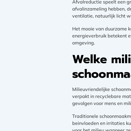
Afvalreductie speelt een g
afvalinzameling hebben, d
ventilatie, natuurlijk lich
Het mooie van duurzame ka
energieverbruik betekent e
omgeving.
Welke mili
schoonmaa
Milieuvriendelijke schoonm
verpakt in recyclebare mate
gevolgen voor mens en mili
Traditionele schoonmaakmi
beinvloeden en irritaties k
voor het milieu wanneer ze