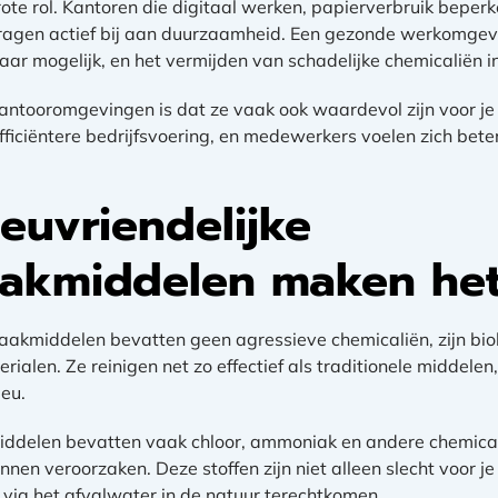
rote rol. Kantoren die digitaal werken, papierverbruik beper
ragen actief bij aan duurzaamheid. Een gezonde werkomgev
t waar mogelijk, en het vermijden van schadelijke chemicalië
ntooromgevingen is dat ze vaak ook waardevol zijn voor je 
fficiëntere bedrijfsvoering, en medewerkers voelen zich bete
euvriendelijke
kmiddelen maken het 
aakmiddelen bevatten geen agressieve chemicaliën, zijn bio
rialen. Ze reinigen net zo effectief als traditionele middele
eu.
ddelen bevatten vaak chloor, ammoniak en andere chemicali
unnen veroorzaken. Deze stoffen zijn niet alleen slecht voor 
 via het afvalwater in de natuur terechtkomen.