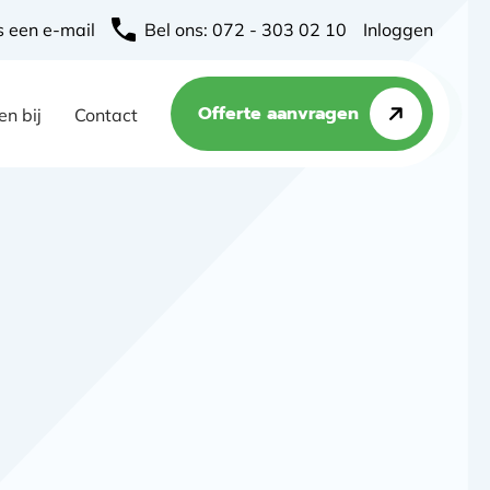
s een e-mail
Bel ons: 072 - 303 02 10
Inloggen
Offerte aanvragen
n bij
Contact