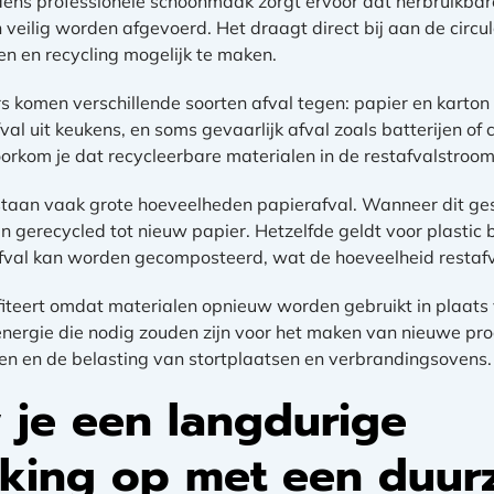
jdens professionele schoonmaak zorgt ervoor dat herbruikbar
n veilig worden afgevoerd. Het draagt direct bij aan de circu
n en recycling mogelijk te maken.
 komen verschillende soorten afval tegen: papier en karton 
al uit keukens, en soms gevaarlijk afval zoals batterijen of 
orkom je dat recycleerbare materialen in de restafvalstroo
taan vaak grote hoeveelheden papierafval. Wanneer dit ge
 gerecycled tot nieuw papier. Hetzelfde geldt voor plastic b
fval kan worden gecomposteerd, wat de hoeveelheid restafv
fiteert omdat materialen opnieuw worden gebruikt in plaat
energie die nodig zouden zijn voor het maken van nieuwe pr
en en de belasting van stortplaatsen en verbrandingsovens.
je een langdurige
king op met een duur