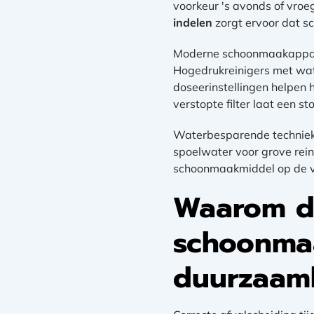
voorkeur 's avonds of vroeg
indelen
zorgt ervoor dat s
Moderne schoonmaakappara
Hogedrukreinigers met wat
doseerinstellingen helpen 
verstopte filter laat een s
Waterbesparende technieke
spoelwater voor grove rei
schoonmaakmiddel op de ve
Waarom dr
schoonma
duurzaam