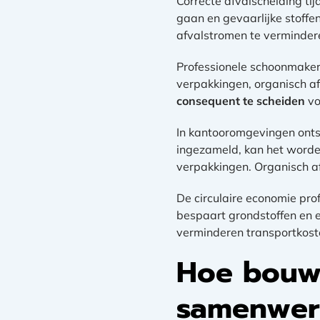
Correcte afvalscheiding ti
gaan en gevaarlijke stoffe
afvalstromen te vermindere
Professionele schoonmakers
verpakkingen, organisch afv
consequent te scheiden
vo
In kantooromgevingen onts
ingezameld, kan het worden
verpakkingen. Organisch a
De circulaire economie pro
bespaart grondstoffen en 
verminderen transportkost
Hoe bouw 
samenwer