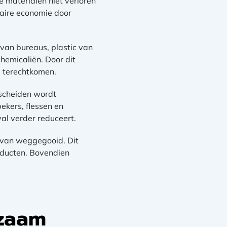
e materialen niet verloren
laire economie door
van bureaus, plastic van
chemicaliën. Door dit
m terechtkomen.
scheiden wordt
ekers, flessen en
al verder reduceert.
s van weggegooid. Dit
oducten. Bovendien
zaam