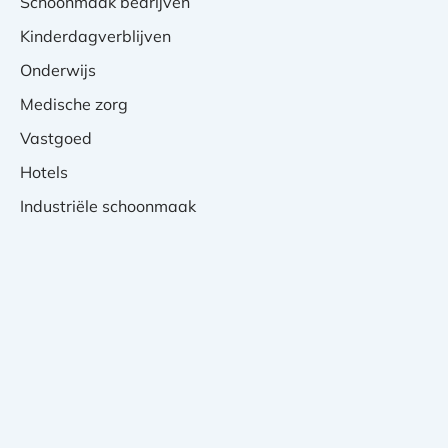
Schoonmaak bedrijven
Kinderdagverblijven
Onderwijs
Medische zorg
Vastgoed
Hotels
Industriële schoonmaak
Privacy Verklaring
Cookies
Website laten maken? | Brthmrk
Copyright © 2026
-
Balans Schoonmaak