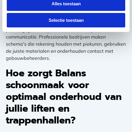
onderhoudswerkzaamheden en moeten communiceren
Alles toestaan
over eventuele problemen die ze tegenkomen.
Selectie toestaan
Deze uitdagingen worden overwonnen door goede
planning, getraind personeel en duidelijke
communicatie. Professionele bedrijven maken
schema's die rekening houden met piekuren, gebruiken
de juiste materialen en onderhouden contact met
gebouwbeheerders.
Hoe zorgt Balans
schoonmaak voor
optimaal onderhoud van
jullie liften en
trappenhallen?