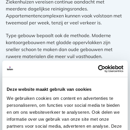
Ziekenhuizen vereisen continue aandacht met
meerdere dagelijkse reinigingsrondes.
Appartementencomplexen kunnen vaak volstaan met
tweemaal per week, tenzij er veel verkeer is.
Type gebouw bepaalt ook de methode. Moderne
kantoorgebouwen met gladde oppervlakken zijn
sneller schoon te maken dan oude gebouwen met
ruwere materialen die meer vuil vasthouden.
Wat zijn de grootste
uitdagingen bij het
Deze website maakt gebruik van cookies
schoonmaken van liften
We gebruiken cookies om content en advertenties te
en trappenhallen?
personaliseren, om functies voor social media te bieden
en om ons websiteverkeer te analyseren. Ook delen we
informatie over uw gebruik van onze site met onze
De grootste uitdaging is
toegankelijkheid en timing
.
partners voor social media, adverteren en analyse. Deze
Liften moeten buiten gebruik worden gesteld tijdens