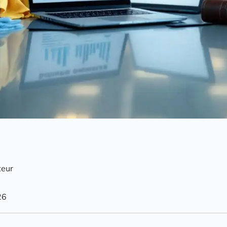
teur
26