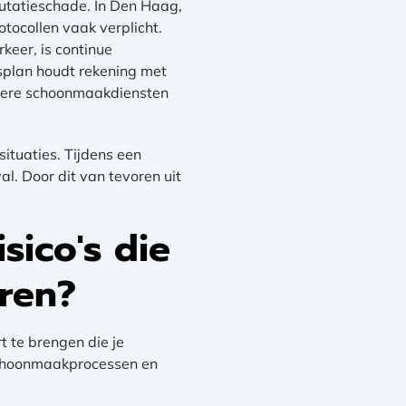
putatieschade. In Den Haag,
rotocollen vaak verplicht.
keer, is continue
tsplan houdt rekening met
uliere schoonmaakdiensten
ituaties. Tijdens een
l. Door dit van tevoren uit
sico's die
oren?
t te brengen die je
schoonmaakprocessen en