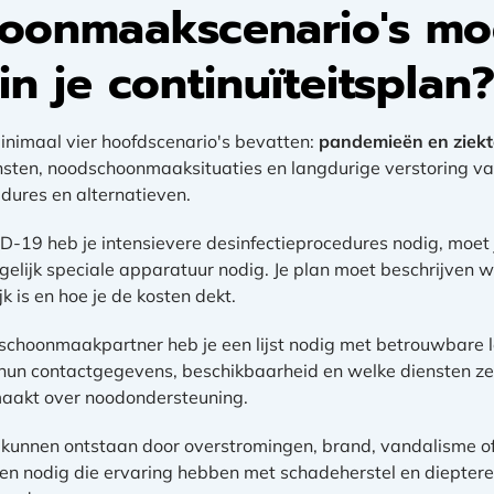
oonmaakscenario's moe
n je continuïteitsplan
minimaal vier hoofdscenario's bevatten:
pandemieën en ziekt
sten, noodschoonmaaksituaties en langdurige verstoring van
dures en alternatieven.
D-19 heb je intensievere desinfectieprocedures nodig, moet
lijk speciale apparatuur nodig. Je plan moet beschrijven w
 is en hoe je de kosten dekt.
je schoonmaakpartner heb je een lijst nodig met betrouwbare l
 hun contactgegevens, beschikbaarheid en welke diensten ze
maakt over noodondersteuning.
unnen ontstaan door overstromingen, brand, vandalisme of
ven nodig die ervaring hebben met schadeherstel en diepterei