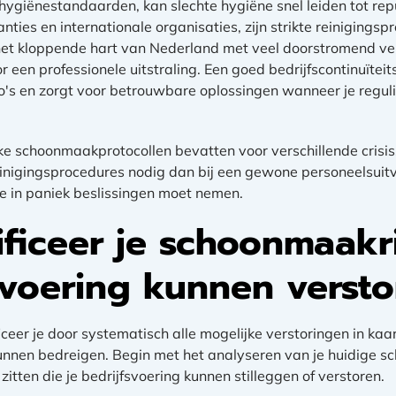
 hygiënestandaarden, kan slechte hygiëne snel leiden tot re
nties en internationale organisaties, zijn strikte reinigingsp
 het kloppende hart van Nederland met veel doorstromend ver
 een professionele uitstraling. Een goed bedrijfscontinuïtei
ico's en zorgt voor betrouwbare oplossingen wanneer je reg
ke schoonmaakprotocollen bevatten voor verschillende crisiss
nigingsprocedures nodig dan bij een gewone personeelsuitva
je in paniek beslissingen moet nemen.
ficeer je schoonmaakri
fsvoering kunnen verst
ceer je door systematisch alle mogelijke verstoringen in kaar
nnen bedreigen. Begin met het analyseren van je huidige 
tten die je bedrijfsvoering kunnen stilleggen of verstoren.