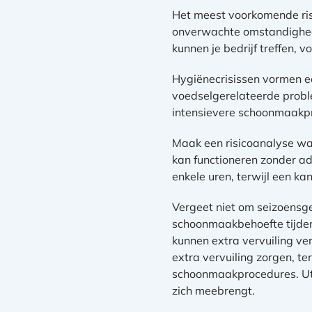
Het meest voorkomende risi
onverwachte omstandighed
kunnen je bedrijf treffen, 
Hygiënecrisissen vormen ee
voedselgerelateerde proble
intensievere schoonmaakp
Maak een risicoanalyse waar
kan functioneren zonder ad
enkele uren, terwijl een k
Vergeet niet om seizoensge
schoonmaakbehoefte tijden
kunnen extra vervuiling v
extra vervuiling zorgen, t
schoonmaakprocedures. Utr
zich meebrengt.