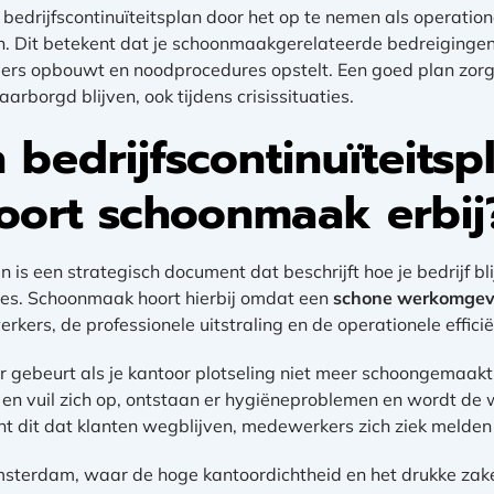
bedrijfscontinuïteitsplan door het op te nemen als operatione
n. Dit betekent dat je schoonmaakgerelateerde bedreigingen 
ers opbouwt en noodprocedures opstelt. Een goed plan zorg
arborgd blijven, ook tijdens crisissituaties.
 bedrijfscontinuïteitsp
ort schoonmaak erbij
n is een strategisch document dat beschrijft hoe je bedrijf bli
aties. Schoonmaak hoort hierbij omdat een
schone werkomgev
ers, de professionele uitstraling en de operationele efficiën
 gebeurt als je kantoor plotseling niet meer schoongemaak
 en vuil zich op, ontstaan er hygiëneproblemen en wordt d
nt dit dat klanten wegblijven, medewerkers zich ziek melden 
Amsterdam, waar de hoge kantoordichtheid en het drukke zak