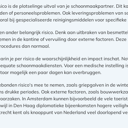
co is de plotselinge uitval van je schoonmaakpartner. Dit 
en of personeelsproblemen. Ook leveringsproblemen van 
vooral bij gespecialiseerde reinigingsmiddelen voor specifieke
n ander belangrijk risico. Denk aan uitbraken van besmetteli
men in de kantine of vervuiling door externe factoren. Deze 
rocedures dan normaal.
in je per risico de waarschijnlijkheid en impact inschat. Not
equate schoonmaakdiensten. Voor een medische instelling is 
antoor mogelijk een paar dagen kan overbruggen.
bonden risico's mee te nemen, zoals griepgolven in de wint
s drukke periodes. Ook externe factoren, zoals bouwwerkza
eroorzaken. In Amsterdam kunnen bijvoorbeeld de vele toeri
erwijl in Den Haag diplomatieke bijeenkomsten hogere veiligh
echt kent als knooppunt van Nederland veel doorlopend verk