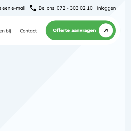
s een e-mail
Bel ons: 072 - 303 02 10
Inloggen
Offerte aanvragen
n bij
Contact