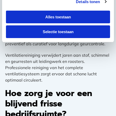
geurproblemen aan. Deze producten zijn krachtiger
Details tonen
dan consumentenvarianten en vereisen vakkundige
toepassing.
Alles toestaan
Professionele luchtzuivering met HEPA-filters, UV-licht
of ionisatie reinigt de lucht continu van geurdeeltjes en
Selectie toestaan
micro-organismen. Deze systemen werken zowel
preventief als curatief voor langdurige geurcontrole.
Ventilatiereiniging verwijdert jaren aan stof, schimmel
en geurresten uit leidingwerk en roosters.
Professionele reiniging van het complete
ventilatiesysteem zorgt ervoor dat schone lucht
optimaal circuleert.
Hoe zorg je voor een
blijvend frisse
bedrijfsruimte?