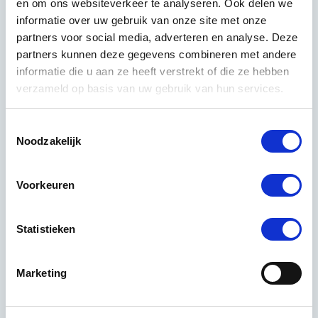
en om ons websiteverkeer te analyseren. Ook delen we
bij het verwijderen van rookgeur en schadelijke
informatie over uw gebruik van onze site met onze
deeltjes.
partners voor social media, adverteren en analyse. Deze
partners kunnen deze gegevens combineren met andere
Desinfectiemiddelen zijn belangrijk voor
informatie die u aan ze heeft verstrekt of die ze hebben
besmettingssituaties:
verzameld op basis van uw gebruik van hun services.
alcoholgebaseerde desinfectantia voor
Toestemmingsselectie
oppervlakken
Noodzakelijk
chloorbleekmiddel voor ernstige besmettingen
enzymatische reinigingsmiddelen voor organische
Voorkeuren
vervuiling
sproeiapparatuur voor grootschalige desinfectie
Statistieken
Bewaar alle materialen volgens de instructies van de
fabrikant. Controleer maandelijks de voorraad en
Marketing
vervang producten die over de datum zijn. Maak een
inventarislijst die je regelmatig bijwerkt.