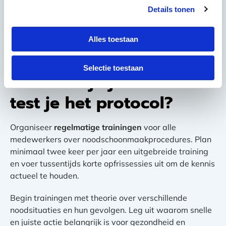
Zorg voor back-upplannen als materialen niet
Details tonen
beschikbaar zijn. Leg contacten met leveranciers die
24/7 levering kunnen garanderen, of maak afspraken
Alles toestaan
met andere bedrijven over wederzijdse hulp bij
noodsituaties.
Selectie toestaan
Hoe train je je team en
test je het protocol?
Organiseer
regelmatige trainingen
voor alle
medewerkers over noodschoonmaakprocedures. Plan
minimaal twee keer per jaar een uitgebreide training
en voer tussentijds korte opfrissessies uit om de kennis
actueel te houden.
Begin trainingen met theorie over verschillende
noodsituaties en hun gevolgen. Leg uit waarom snelle
en juiste actie belangrijk is voor gezondheid en