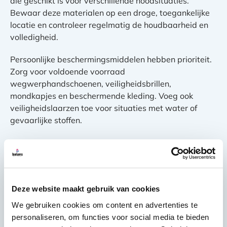
die geschikt is voor verschillende noodsituaties.
Bewaar deze materialen op een droge, toegankelijke
locatie en controleer regelmatig de houdbaarheid en
volledigheid.
Persoonlijke beschermingsmiddelen hebben prioriteit.
Zorg voor voldoende voorraad
wegwerphandschoenen, veiligheidsbrillen,
mondkapjes en beschermende kleding. Voeg ook
veiligheidslaarzen toe voor situaties met water of
gevaarlijke stoffen.
Basismaterialen voor wateroverlast omvatten
absorptiematerialen, dweilsystemen en krachtige
ventilatoren voor droging. Houd ook waterzuigers
beschikbaar voor grotere hoeveelheden water.
Deze website maakt gebruik van cookies
Voor brandschade heb je gespecialiseerde
We gebruiken cookies om content en advertenties te
reinigingsmiddelen nodig die roet en rookresten
personaliseren, om functies voor social media te bieden
effectief verwijderen. Luchtreinigingsapparatuur helpt