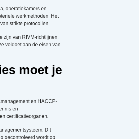
ia, operatiekamers en
 steriele werkmethoden. Het
an strikte protocollen.
zijn van RIVM-richtlijnen,
e voldoet aan de eisen van
ies moet je
eitsmanagement en HACCP-
kennis en
en certificatieorganen.
smanagementsysteem. Dit
g gecontroleerd wordt op