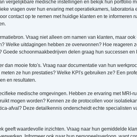
an vergelijkbare medische instellingen en bekijk hun portfolio 
ifieke vragen over hun ervaring met operatiekamers, laboratoria
oor contact op te nemen met huidige klanten en te informeren n
en.
formatiebron. Vraag niet alleen om namen van klanten, maar ook 
n? Welke uitdagingen hebben ze overwonnen? Hoe reageren ze
? Goede schoonmaakbedrijven delen graag hun successen en l
der dan mooie foto's. Vraag naar documentatie van hun werkproc
 meten ze hun prestaties? Welke KPI's gebruiken ze? Een profes
en en resultaten.
specifieke medische omgevingen. Hebben ze ervaring met MRI-r
ruikt mogen worden? Kennen ze de protocollen voor isolatiek
ica-afval? Deze detailkennis onderscheidt echte specialisten 
k geeft waardevolle inzichten. Vraag naar hun gemiddelde kla
erwerken. Informeer ook naar hun personeelsverloop, want conti