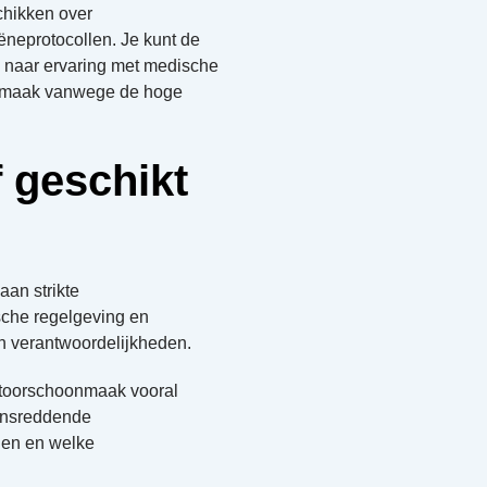
chikken over
iëneprotocollen. Je kunt de
iek naar ervaring met medische
onmaak vanwege de hoge
 geschikt
an strikte
sche regelgeving en
en verantwoordelijkheden.
toorschoonmaak vooral
vensreddende
den en welke