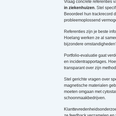
Vraag concrete referenties v
in ziekenhuizen
. Stel spec
Beoordeel hun trackrecord d
probleemoplossend vermog
Referenties zijn je beste in
Hoelang werken ze al same
bijzondere omstandigheden
Portfolio-evaluatie gaat ver
en incidentrapportages. Hoe
transparant over zijn method
Stel gerichte vragen over 
magnetische materialen geb
moeten omgaan met cytostat
schoonmaakbedrijven.
Klanttevredenheidsonderzoe
ze feedback verzamelen en v