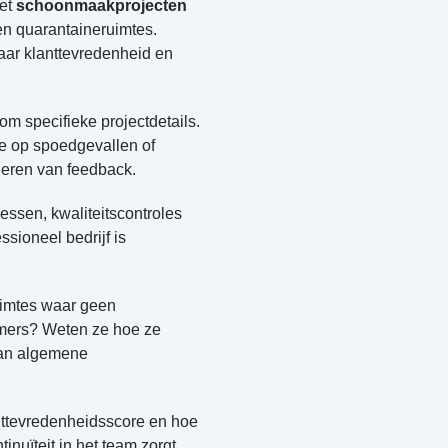
met
schoonmaakprojecten
 en quarantaineruimtes.
aar klanttevredenheid en
om specifieke projectdetails.
 op spoedgevallen of
eren van feedback.
essen, kwaliteitscontroles
sioneel bedrijf is
uimtes waar geen
amers? Weten ze hoe ze
van algemene
nttevredenheidsscore en hoe
nuïteit in het team zorgt