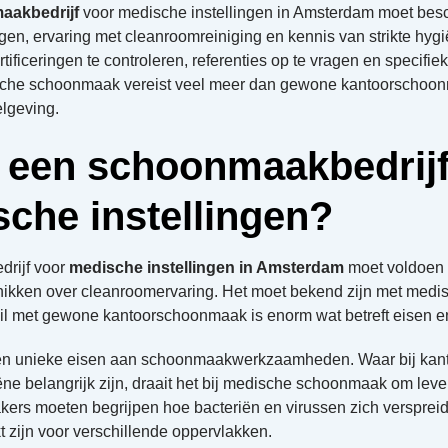
aakbedrijf
voor medische instellingen in Amsterdam moet bes
ngen, ervaring met cleanroomreiniging en kennis van strikte hyg
rtificeringen te controleren, referenties op te vragen en specif
dische schoonmaak vereist veel meer dan gewone kantoorscho
lgeving.
 een schoonmaakbedrijf
che instellingen?
rijf voor
medische instellingen in Amsterdam
moet voldoen a
hikken over cleanroomervaring. Het moet bekend zijn met medi
chil met gewone kantoorschoonmaak is enorm wat betreft eisen 
en unieke eisen aan schoonmaakwerkzaamheden. Waar bij kan
ne belangrijk zijn, draait het bij medische schoonmaak om le
kers moeten begrijpen hoe bacteriën en virussen zich versprei
 zijn voor verschillende oppervlakken.