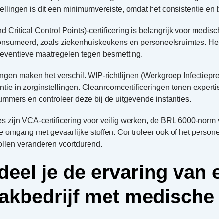
tellingen is dit een minimumvereiste, omdat het consistentie e
Critical Control Points)-certificering is belangrijk voor medi
onsumeerd, zoals ziekenhuiskeukens en personeelsruimtes. Het 
preventieve maatregelen tegen besmetting.
ingen maken het verschil. WIP-richtlijnen (Werkgroep Infectiepr
ntie in zorginstellingen. Cleanroomcertificeringen tonen experti
tnummers en controleer deze bij de uitgevende instanties.
ies zijn VCA-certificering voor veilig werken, de BRL 6000-no
de omgang met gevaarlijke stoffen. Controleer ook of het persone
ollen veranderen voortdurend.
eel je de ervaring van 
kbedrijf met medische 