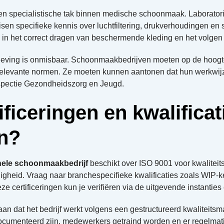
en specialistische tak binnen medische schoonmaak. Laborator
sen specifieke kennis over luchtfiltering, drukverhoudingen en
 in het correct dragen van beschermende kleding en het volgen v
eving is onmisbaar. Schoonmaakbedrijven moeten op de hoogte 
relevante normen. Ze moeten kunnen aantonen dat hun werkwijz
nspectie Gezondheidszorg en Jeugd.
ificeringen en kwalificat
en?
nele schoonmaakbedrijf
beschikt over ISO 9001 voor kwalit
iligheid. Vraag naar branchespecifieke kwalificaties zoals WIP-
e certificeringen kun je verifiëren via de uitgevende instanties 
 aan dat het bedrijf werkt volgens een gestructureerd kwaliteit
ocumenteerd zijn, medewerkers getraind worden en er regelmati