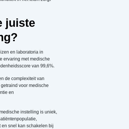
juiste
ing?
zen en laboratoria in
ge ervaring met medische
vredenheidsscore van 99,6%.
n de complexiteit van
l getraind voor medische
ntie en
edische instelling is uniek,
tiëntenpopulatie,
nt en snel kan schakelen bij