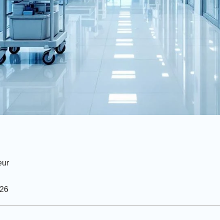
eur
026