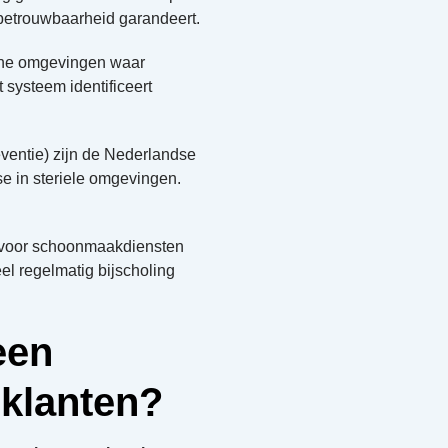
n betrouwbaarheid garandeert.
sche omgevingen waar
systeem identificeert
eventie) zijn de Nederlandse
se in steriele omgevingen.
rm voor schoonmaakdiensten
el regelmatig bijscholing
een
klanten?