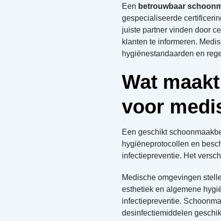
Een
betrouwbaar schoonm
gespecialiseerde certificeri
juiste partner vinden door ce
klanten te informeren. Me
hygiënestandaarden en rege
Wat maakt
voor medis
Een geschikt schoonmaakbed
hygiëneprotocollen en besc
infectiepreventie. Het vers
Medische omgevingen stell
esthetiek en algemene hygië
infectiepreventie. Schoonma
desinfectiemiddelen geschikt