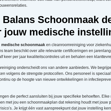
rouwensrelaties.
 Balans Schoonmaak de 
 jouw medische instell
e
medische schoonmaak
en cleanroomreiniging voor ziekenhui
team beschikt over alle relevante certificeringen en jarenlan
lf keer per jaar kwaliteitscontroles uit en behalen een klantte
reiniging onderscheidt ons van andere aanbieders. We begrijpe
en volgens de strengste protocollen. Ons personeel is speciaa
ntinu op de hoogte van nieuwe ontwikkelingen in infectiepreve
n die perfect aansluiten bij jouw specifieke behoeften. Elke m
n met jou een schoonmaakplan dat rekening houdt met jouw pa
risico's. Je krijgt één vast aanspreekpunt dat jouw instelling ke