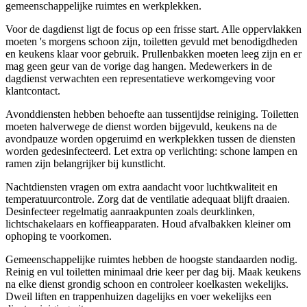
gemeenschappelijke ruimtes en werkplekken.
Voor de dagdienst ligt de focus op een frisse start. Alle oppervlakken
moeten 's morgens schoon zijn, toiletten gevuld met benodigdheden
en keukens klaar voor gebruik. Prullenbakken moeten leeg zijn en er
mag geen geur van de vorige dag hangen. Medewerkers in de
dagdienst verwachten een representatieve werkomgeving voor
klantcontact.
Avonddiensten hebben behoefte aan tussentijdse reiniging. Toiletten
moeten halverwege de dienst worden bijgevuld, keukens na de
avondpauze worden opgeruimd en werkplekken tussen de diensten
worden gedesinfecteerd. Let extra op verlichting: schone lampen en
ramen zijn belangrijker bij kunstlicht.
Nachtdiensten vragen om extra aandacht voor luchtkwaliteit en
temperatuurcontrole. Zorg dat de ventilatie adequaat blijft draaien.
Desinfecteer regelmatig aanraakpunten zoals deurklinken,
lichtschakelaars en koffieapparaten. Houd afvalbakken kleiner om
ophoping te voorkomen.
Gemeenschappelijke ruimtes hebben de hoogste standaarden nodig.
Reinig en vul toiletten minimaal drie keer per dag bij. Maak keukens
na elke dienst grondig schoon en controleer koelkasten wekelijks.
Dweil liften en trappenhuizen dagelijks en voer wekelijks een