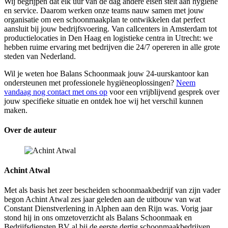
Wij begrijpen dat elk uur van de dag andere eisen stelt aan hygiëne
en service. Daarom werken onze teams nauw samen met jouw
organisatie om een schoonmaakplan te ontwikkelen dat perfect
aansluit bij jouw bedrijfsvoering. Van callcenters in Amsterdam tot
productielocaties in Den Haag en logistieke centra in Utrecht: we
hebben ruime ervaring met bedrijven die 24/7 opereren in alle grote
steden van Nederland.
Wil je weten hoe Balans Schoonmaak jouw 24-uurskantoor kan
ondersteunen met professionele hygiëneoplossingen?
Neem
vandaag nog contact met ons op
voor een vrijblijvend gesprek over
jouw specifieke situatie en ontdek hoe wij het verschil kunnen
maken.
Over de auteur
Achint Atwal
Met als basis het zeer bescheiden schoonmaakbedrijf van zijn vader
begon Achint Atwal zes jaar geleden aan de uitbouw van wat
Constant Dienstverlening in Alphen aan den Rijn was. Vorig jaar
stond hij in ons omzetoverzicht als Balans Schoonmaak en
Bedrijfsdiensten BV al bij de eerste dertig schoonmaakbedrijven.