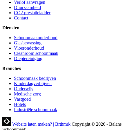
Verlof aanvragen
Duurzaamheid
CO2 prestatieladder
Contact
Diensten
Schoonmaakonderhoud
Glasbewassing
Vloeronderhoud
Cleanroom schoonmaak
Dieptereiniging
Branches
Schoonmaak bedrijven
Kinderdagverblijven
Onderwijs
Medische zorg
Vastgoed
Hotels
Industriële schoonmaak
Website laten maken? | Brthmrk
Copyright © 2026
-
Balans
Schoonmaak