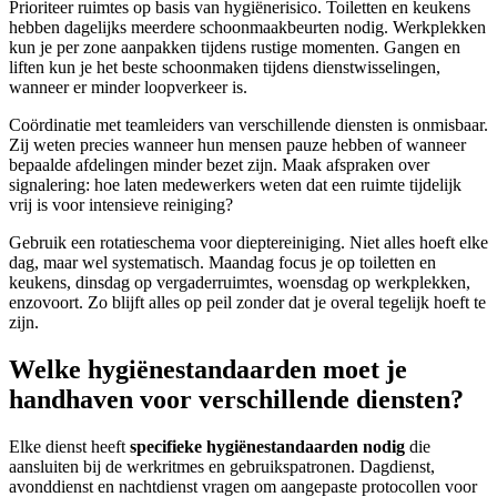
Prioriteer ruimtes op basis van hygiënerisico. Toiletten en keukens
hebben dagelijks meerdere schoonmaakbeurten nodig. Werkplekken
kun je per zone aanpakken tijdens rustige momenten. Gangen en
liften kun je het beste schoonmaken tijdens dienstwisselingen,
wanneer er minder loopverkeer is.
Coördinatie met teamleiders van verschillende diensten is onmisbaar.
Zij weten precies wanneer hun mensen pauze hebben of wanneer
bepaalde afdelingen minder bezet zijn. Maak afspraken over
signalering: hoe laten medewerkers weten dat een ruimte tijdelijk
vrij is voor intensieve reiniging?
Gebruik een rotatieschema voor dieptereiniging. Niet alles hoeft elke
dag, maar wel systematisch. Maandag focus je op toiletten en
keukens, dinsdag op vergaderruimtes, woensdag op werkplekken,
enzovoort. Zo blijft alles op peil zonder dat je overal tegelijk hoeft te
zijn.
Welke hygiënestandaarden moet je
handhaven voor verschillende diensten?
Elke dienst heeft
specifieke hygiënestandaarden nodig
die
aansluiten bij de werkritmes en gebruikspatronen. Dagdienst,
avonddienst en nachtdienst vragen om aangepaste protocollen voor