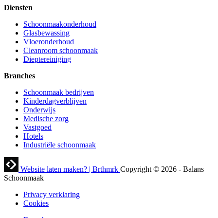
Diensten
Schoonmaakonderhoud
Glasbewassing
Vloeronderhoud
Cleanroom schoonmaak
Dieptereiniging
Branches
Schoonmaak bedrijven
Kinderdagverblijven
Onderwijs
Medische zorg
Vastgoed
Hotels
Industriële schoonmaak
Website laten maken? | Brthmrk
Copyright © 2026
-
Balans
Schoonmaak
Privacy verklaring
Cookies