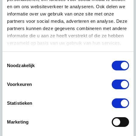
en om ons websiteverkeer te analyseren. Ook delen we
begon Achint Atwal zes jaar
informatie over uw gebruik van onze site met onze
geleden aan de uitbouw van wat
partners voor social media, adverteren en analyse. Deze
Constant Dienstverlening in Alphen
partners kunnen deze gegevens combineren met andere
aan den Rijn was. Vorig jaar stond
informatie die u aan ze heeft verstrekt of die ze hebben
hij in ons omzetoverzicht als Balans
verzameld op basis van uw gebruik van hun services.
Schoonmaak en Bedrijfsdiensten
BV al bij de eerste dertig
schoonmaakbedrijven.
Toestemmingsselectie
Noodzakelijk
Lees meer over Achint Atwal
Voorkeuren
Statistieken
Marketing