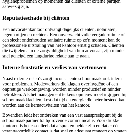
hygiëneproblemen op momenten dat cliënten of externe partijen
aanwezig zijn.
Reputatieschade bij cliënten
Een advocatenkantoor ontvangt dagelijks cliënten, notarissen,
tegenpartijen en rechters. Een onverwacht vuile vergaderruimte of
een slecht onderhouden sanitaire ruimte op zo'n moment kan de
professionele uitstraling van het kantoor ernstig schaden. Cliënten
die twijfelen aan de zorgvuldigheid van hun advocaat, zijn minder
snel geneigd een langdurige relatie aan te gaan.
Interne frustratie en verlies van vertrouwen
Naast externe risico's zorgt inconsistente schoonmaak ook intern
voor problemen. Medewerkers die klagen over hygiëne of een
onprettige werkomgeving, worden minder productief en minder
betrokken. Als het management telkens opnieuw moet ingrijpen bij
schoonmaakklachten, kost dat tijd en energie die beter besteed kan
worden aan de kernactiviteiten van het kantoor.
Bovendien leidt het ontbreken van een vast aanspreekpunt bij de
schoonmaakpartner tot tijdrovende communicatie. Voor drukke
kantoren is het essentieel dat afspraken helder zijn en dat er één
verantwoordelijk contact is dat snel en adequaat reageert op vragen