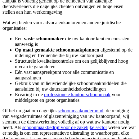
aanpak is volledig gericht op de behoeften van zakelijke
dienstverleners die dagelijks cliënten ontvangen en hoge eisen
stellen aan hun werkomgeving.
Wat wij bieden voor advocatenkantoren en andere juridische
organisaties:
Een
vaste schoonmaker
die uw kantoor kent en consistent
aanwezig is
Op maat gemaakte schoonmaakplannen
afgestemd op de
indeling en frequentie die bij uw kantoor past
Structurele kwaliteitscontroles om een gelijkblijvend hoog
niveau te garanderen
Eén vast aanspreekpunt voor alle communicatie en
aanpassingen
Gebruik van milieuvriendelijke schoonmaakmiddelen die
aansluiten bij uw duurzaamheidsdoelstellingen
Ervaring in de
professionele kantoorschoonmaak
voor
middelgrote en grote organisaties
Of het nu gaat om dagelijks
schoonmaakonderhoud
, de reiniging
van vergaderruimtes of glazenreiniging van uw kantoorpand, wij
stemmen de dienstverlening volledig af op wat uw kantoor nodig
heeft. Als
schoonmaakbedrijf voor de zakelijke sector
weten we wat
er nodig is om een representatieve uitstraling te waarborgen, elke
dag opnieuw. Laten we samen de beste oplossing voor uw kantoor