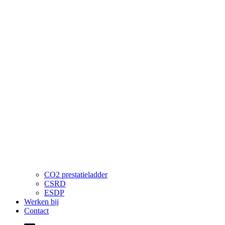
CO2 prestatieladder
CSRD
ESDP
Werken bij
Contact