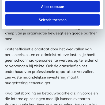
Flexibiliteit
is een belangrijk voordeel van
Alles toestaan
uitbesteding. Professionele schoonmaakbedrijven
kunnen snel inspelen op veranderende behoeften,
Selectie toestaan
zoals extra reiniging na evenementen of aangepaste
roosters tijdens vakantieperiodes. Ook bij groei of
krimp van je organisatie beweegt een goede partner
mee.
Kostenefficiëntie ontstaat door het wegvallen van
personeelskosten en administratieve lasten. Je hoeft
geen schoonmaakpersoneel te werven, op te leiden of
te vervangen bij ziekte. Ook de aanschaf en het
onderhoud van professionele apparatuur vervallen.
Een vaste maandelijkse investering maakt
budgettering eenvoudiger.
Kwaliteitsborging en betrouwbaarheid zijn voordelen
die interne oplossingen moeilijk kunnen evenaren.
Professionele bedrijven voeren regelmatige controles