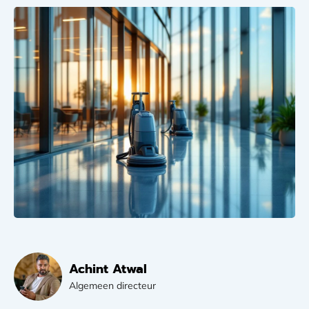
Achint Atwal
Algemeen directeur