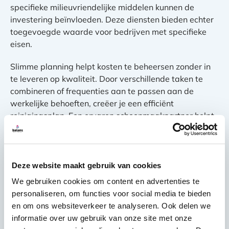
specifieke milieuvriendelijke middelen kunnen de
investering beïnvloeden. Deze diensten bieden echter
toegevoegde waarde voor bedrijven met specifieke
eisen.
Slimme planning helpt kosten te beheersen zonder in
te leveren op kwaliteit. Door verschillende taken te
combineren of frequenties aan te passen aan de
werkelijke behoeften, creëer je een efficiënt
reinigingsplan. Een ervaren schoonmaakpartner helpt
je de optimale balans te vinden tussen kwaliteit en
budget.
Waarom kiezen bedrijven
Deze website maakt gebruik van cookies
voor uitbesteding van
We gebruiken cookies om content en advertenties te
personaliseren, om functies voor social media te bieden
schoonmaakwerkzaamhe
en om ons websiteverkeer te analyseren. Ook delen we
informatie over uw gebruik van onze site met onze
den?