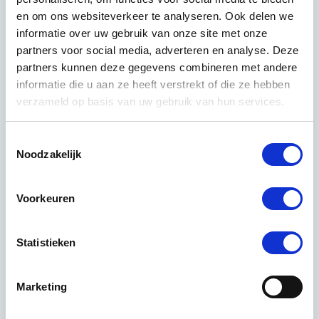
ophoopt. Door vanuit verschillende hoeken te
en om ons websiteverkeer te analyseren. Ook delen we
controleren garanderen zij een perfect resultaat.
informatie over uw gebruik van onze site met onze
partners voor social media, adverteren en analyse. Deze
Het gebruik van gespecialiseerde apparatuur en
partners kunnen deze gegevens combineren met andere
hoogwaardige reinigingsmiddelen zorgt voor
informatie die u aan ze heeft verstrekt of die ze hebben
superieure resultaten die langer aanhouden. Dit
verzameld op basis van uw gebruik van hun services.
betekent dat uw glazen wanden consistent hun
professionele uitstraling behouden, wat bijdraagt aan
Toestemmingsselectie
een positieve indruk op klanten en medewerkers.
Noodzakelijk
Waarom kiezen voor
Voorkeuren
professionele reiniging
van glazen
Statistieken
kantoorwanden?
Marketing
Een professioneel
schoonmaakbedrijf
heeft
gespecialiseerde apparatuur en ervaring die zorgen