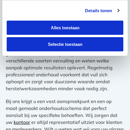
voor superieure resultaten. Wij gebruiken
Details tonen
professionele squeegees, hoogwaardige
reinigingsmiddelen en bewezen technieken die strepen
en beschadigingen voorkomen. Dit bespaart u tijd die
Alles toestaan
u kunt besteden aan uw kernactiviteiten.
Selectie toestaan
Professionele reiniging verlengt de levensduur van uw
glazen wanden aanzienlijk. Wij herkennen
verschillende soorten vervuiling en weten welke
aanpak optimale resultaten oplevert. Regelmatig
professioneel onderhoud voorkomt dat vuil zich
ophoopt en zorgt voor duurzame waarde omdat
herstelwerkzaamheden minder vaak nodig zijn.
Bij ons krijgt u een vast aanspreekpunt en een op
maat gemaakt onderhoudsschema dat perfect
aansluit bij uw specifieke behoeften. Wij zorgen dat
uw
kantoor
er altijd representatief uitziet voor klanten
en medewerkers. Wilt u weten wat wij voor uw glazen