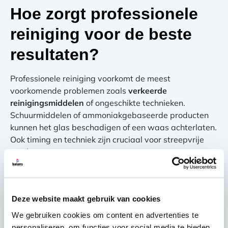
Hoe zorgt professionele
reiniging voor de beste
resultaten?
Professionele reiniging voorkomt de meest
voorkomende problemen zoals
verkeerde
reinigingsmiddelen
of ongeschikte technieken.
Schuurmiddelen of ammoniakgebaseerde producten
kunnen het glas beschadigen of een waas achterlaten.
Ook timing en techniek zijn cruciaal voor streepvrije
resultaten.
Professionele schoonmakers werken altijd in rechte
lijnen van boven naar beneden, gebruiken schone
apparatuur en passen de juiste hoeveelheid
Deze website maakt gebruik van cookies
reinigingsproduct toe. Ze zorgen dat randen en hoeken
We gebruiken cookies om content en advertenties te
grondig worden behandeld, waar zich vaak vuil
personaliseren, om functies voor social media te bieden