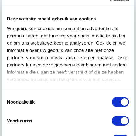
allergenen in de stoelbekleding.
Preventieve maatregelen helpen de tijd tussen
Deze website maakt gebruik van cookies
professionele reinigingen te optimaliseren. Zorg voor
We gebruiken cookies om content en advertenties te
goede ventilatie in het kantoor, moedig medewerkers
personaliseren, om functies voor social media te bieden
aan om voorzichtig te zijn met eten en drinken bij hun
en om ons websiteverkeer te analyseren. Ook delen we
werkplek, en laat regelmatig stofzuigen uitvoeren rond
informatie over uw gebruik van onze site met onze
de werkplekken.
partners voor social media, adverteren en analyse. Deze
partners kunnen deze gegevens combineren met andere
Stoelen van verschillende materialen hebben ook
informatie die u aan ze heeft verstrekt of die ze hebben
verschillende onderhoudsschema's nodig. Leren
verzameld op basis van uw gebruik van hun services.
stoelen kunnen iets langer tussen reinigingen, terwijl
lichte stoffen bekleding sneller vuil toont en vaker
Toestemmingsselectie
aandacht nodig heeft.
Noodzakelijk
Wat zijn de voordelen
van professionele
Voorkeuren