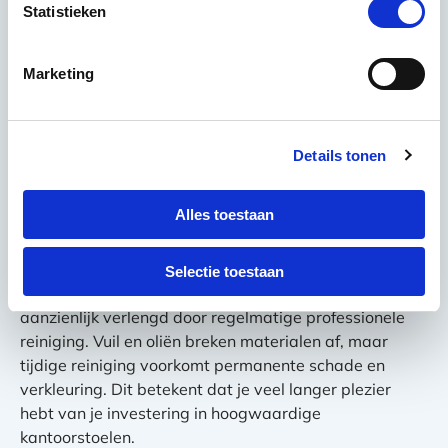
kantoorstoel reiniging
Statistieken
door een
schoonmaakbedrijf?
Marketing
Professionele kantoorstoel reiniging biedt concrete
voordelen die verder gaan dan alleen een schone
Details tonen
uitstraling.
Verbeterde hygiëne
staat voorop: grondig
gereinigde stoelen bevatten minder bacteriën,
Alles toestaan
virussen en allergenen, wat bijdraagt aan een
gezondere werkomgeving voor je medewerkers.
Selectie toestaan
De levensduur van je kantoormeubilair wordt
aanzienlijk verlengd door regelmatige professionele
reiniging. Vuil en oliën breken materialen af, maar
tijdige reiniging voorkomt permanente schade en
verkleuring. Dit betekent dat je veel langer plezier
hebt van je investering in hoogwaardige
kantoorstoelen.