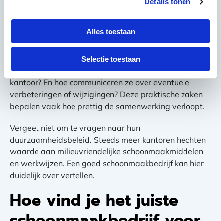
Details tonen
Kunnen jullie flexibel inspringen bij extra
werkzaamheden?
Alles toestaan
Welke schoonmaakmiddelen gebruiken jullie?
Vraag ook naar hun werkwijze. Komen ze altijd op
Selectie toestaan
hetzelfde tijdstip? Hebben ze een vast team voor jouw
kantoor? En hoe communiceren ze over eventuele
verbeteringen of wijzigingen? Deze praktische zaken
bepalen vaak hoe prettig de samenwerking verloopt.
Vergeet niet om te vragen naar hun
duurzaamheidsbeleid. Steeds meer kantoren hechten
waarde aan milieuvriendelijke schoonmaakmiddelen
en werkwijzen. Een goed schoonmaakbedrijf kan hier
duidelijk over vertellen.
Hoe vind je het juiste
schoonmaakbedrijf voor