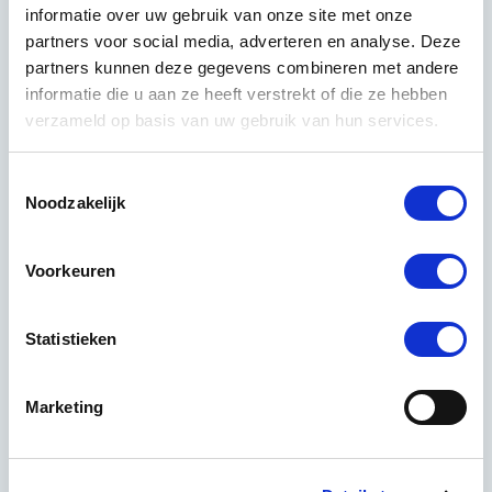
informatie over uw gebruik van onze site met onze
controleer of ze voldoende verzekerd zijn en bespreek
partners voor social media, adverteren en analyse. Deze
hoe ze omgaan met ziekte of vakantie van hun
partners kunnen deze gegevens combineren met andere
medewerkers.
informatie die u aan ze heeft verstrekt of die ze hebben
verzameld op basis van uw gebruik van hun services.
Hier zijn de belangrijkste vragen die je moet stellen:
Hoeveel ervaring hebben jullie met kantoren zoals
Toestemmingsselectie
het onze?
Noodzakelijk
Kunnen jullie referenties geven van bestaande
klanten?
Voorkeuren
Hoe zorgen jullie voor continuïteit bij ziekte of
vakantie?
Statistieken
Welke verzekeringen hebben jullie afgesloten?
Marketing
Hoe vaak voeren jullie kwaliteitscontroles uit?
Hoe gaan jullie om met feedback en
verbeterpunten?