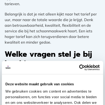
tarieven.
Belangrijk is dat je niet alleen kijkt naar het tarief per
uur, maar naar de totale waarde die je krijgt. Denk
aan betrouwbaarheid, kwaliteit, flexibiliteit en de
service die bij het schoonmaakwerk hoort. Een iets
hoger tarief kan zich terugverdienen door betere
kwaliteit en minder gedoe.
Welke vragen stel je bij
het kiezen van een
schoonmaakbedrijf voor
je kantoor?
Deze website maakt gebruik van cookies
We gebruiken cookies om content en advertenties te
Stel altijd vragen over
ervaring, beschikbaarheid en
personaliseren, om functies voor social media te bieden
verzekeringen
voordat je een schoonmaakbedrijf kiest.
en om ons websiteverkeer te analyseren. Ook delen we
Vraag naar referenties van vergelijkbare kantoren,