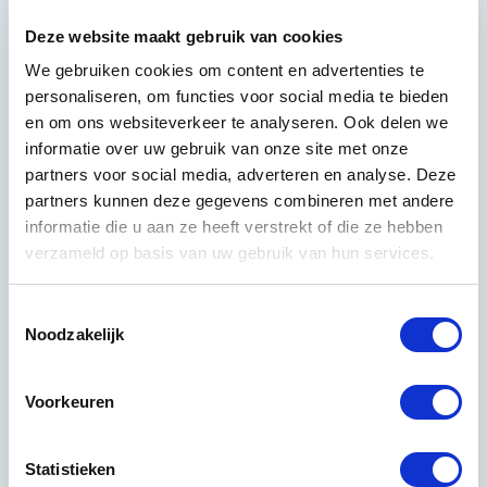
het onderhoud via jaarlijkse audits en de benodigde
Deze website maakt gebruik van cookies
administratie. Kleinere bedrijven vinden deze
We gebruiken cookies om content en advertenties te
investering soms niet opwegen tegen de voordelen,
personaliseren, om functies voor social media te bieden
vooral als hun klanten er geen waarde aan hechten.
en om ons websiteverkeer te analyseren. Ook delen we
informatie over uw gebruik van onze site met onze
De
administratieve last
is substantieel. Alles moet
partners voor social media, adverteren en analyse. Deze
gedocumenteerd worden: werkplannen, controles,
partners kunnen deze gegevens combineren met andere
trainingen, feedback en verbeteracties. Dit kost tijd die
informatie die u aan ze heeft verstrekt of die ze hebben
anders besteed kan worden aan het daadwerkelijke
verzameld op basis van uw gebruik van hun services.
schoonmaakwerk of aan klantcontact.
Sommige bedrijven waarderen de flexibiliteit om snel
Toestemmingsselectie
te kunnen schakelen zonder eerst procedures te
Noodzakelijk
hoeven aanpassen. Ze kunnen direct inspelen op
specifieke klantwensen zonder dat dit door een
Voorkeuren
kwaliteitssysteem hoeft te worden goedgekeurd.
Andere bedrijven focussen bewust op persoonlijke
Statistieken
relaties en vakmanschap in plaats van