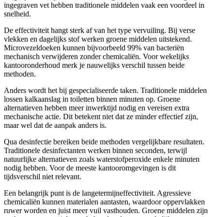
ingegraven vet hebben traditionele middelen vaak een voordeel in
snelheid.
De effectiviteit hangt sterk af van het type vervuiling. Bij verse
vlekken en dagelijks stof werken groene middelen uitstekend.
Microvezeldoeken kunnen bijvoorbeeld 99% van bacteriën
mechanisch verwijderen zonder chemicaliën. Voor wekelijks
kantooronderhoud merk je nauwelijks verschil tussen beide
methoden.
Anders wordt het bij gespecialiseerde taken. Traditionele middelen
lossen kalkaanslag in toiletten binnen minuten op. Groene
alternatieven hebben meer inwerktijd nodig en vereisen extra
mechanische actie. Dit betekent niet dat ze minder effectief zijn,
maar wel dat de aanpak anders is.
Qua desinfectie bereiken beide methoden vergelijkbare resultaten.
Traditionele desinfectanten werken binnen seconden, terwijl
natuurlijke alternatieven zoals waterstofperoxide enkele minuten
nodig hebben. Voor de meeste kantooromgevingen is dit
tijdsverschil niet relevant.
Een belangrijk punt is de langetermijneffectiviteit. Agressieve
chemicaliën kunnen materialen aantasten, waardoor oppervlakken
ruwer worden en juist meer vuil vasthouden. Groene middelen zijn