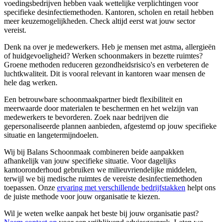
voedingsbedrijven hebben vaak wettelijke verplichtingen voor
specifieke desinfectiemethoden. Kantoren, scholen en retail hebben
meer keuzemogelijkheden. Check altijd eerst wat jouw sector
vereist.
Denk na over je medewerkers. Heb je mensen met astma, allergieën
of huidgevoeligheid? Werken schoonmakers in bezette ruimtes?
Groene methoden reduceren gezondheidsrisico's en verbeteren de
luchtkwaliteit. Dit is vooral relevant in kantoren waar mensen de
hele dag werken.
Een betrouwbare schoonmaakpartner biedt flexibiliteit en
meerwaarde door materialen te beschermen en het welzijn van
medewerkers te bevorderen. Zoek naar bedrijven die
gepersonaliseerde plannen aanbieden, afgestemd op jouw specifieke
situatie en langetermijndoelen.
Wij bij Balans Schoonmaak combineren beide aanpakken
afhankelijk van jouw specifieke situatie. Voor dagelijks
kantooronderhoud gebruiken we milieuvriendelijke middelen,
terwijl we bij medische ruimtes de vereiste desinfectiemethoden
toepassen. Onze
ervaring met verschillende bedrijfstakken
helpt ons
de juiste methode voor jouw organisatie te kiezen.
Wil je weten welke aanpak het beste bij jouw organisatie past?