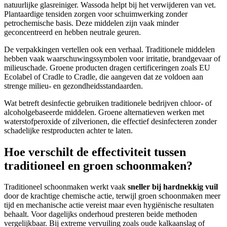
natuurlijke glasreiniger. Wassoda helpt bij het verwijderen van vet.
Plantaardige tensiden zorgen voor schuimwerking zonder
petrochemische basis. Deze middelen zijn vaak minder
geconcentreerd en hebben neutrale geuren.
De verpakkingen vertellen ook een verhaal. Traditionele middelen
hebben vaak waarschuwingssymbolen voor irritatie, brandgevaar of
milieuschade. Groene producten dragen certificeringen zoals EU
Ecolabel of Cradle to Cradle, die aangeven dat ze voldoen aan
strenge milieu- en gezondheidsstandaarden.
Wat betreft desinfectie gebruiken traditionele bedrijven chloor- of
alcoholgebaseerde middelen. Groene alternatieven werken met
waterstofperoxide of zilverionen, die effectief desinfecteren zonder
schadelijke restproducten achter te laten.
Hoe verschilt de effectiviteit tussen
traditioneel en groen schoonmaken?
Traditioneel schoonmaken werkt vaak
sneller bij hardnekkig vuil
door de krachtige chemische actie, terwijl groen schoonmaken meer
tijd en mechanische actie vereist maar even hygiënische resultaten
behaalt. Voor dagelijks onderhoud presteren beide methoden
vergelijkbaar. Bij extreme vervuiling zoals oude kalkaanslag of