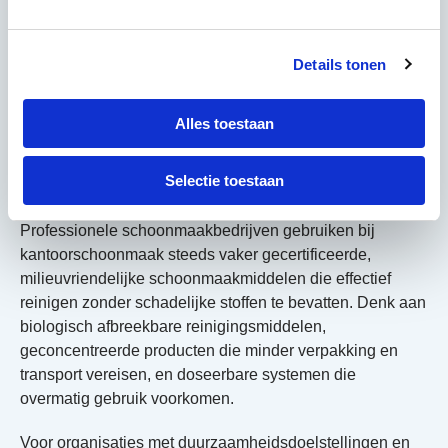
schoonmaakpersoneel.
Welke milieuvriendelijke
Details tonen
schoonmaakmiddelen
Alles toestaan
worden bij kantoren
gebruikt?
Selectie toestaan
Professionele schoonmaakbedrijven gebruiken bij
kantoorschoonmaak steeds vaker gecertificeerde,
milieuvriendelijke schoonmaakmiddelen die effectief
reinigen zonder schadelijke stoffen te bevatten. Denk aan
biologisch afbreekbare reinigingsmiddelen,
geconcentreerde producten die minder verpakking en
transport vereisen, en doseerbare systemen die
overmatig gebruik voorkomen.
Voor organisaties met duurzaamheidsdoelstellingen en