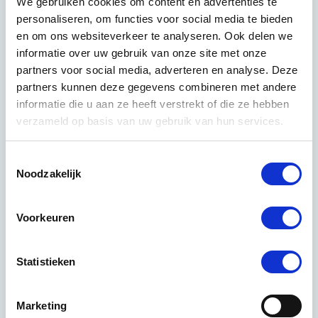
We gebruiken cookies om content en advertenties te
Regelmatige, geplande kwaliteitscontroles op locatie
personaliseren, om functies voor social media te bieden
Een vast aanspreekpunt dat je kent en dat jouw pand
en om ons websiteverkeer te analyseren. Ook delen we
kent
informatie over uw gebruik van onze site met onze
partners voor social media, adverteren en analyse. Deze
Heldere afspraken over wat er gedaan wordt en
partners kunnen deze gegevens combineren met andere
wanneer
informatie die u aan ze heeft verstrekt of die ze hebben
Aantoonbare ervaring in jouw branche, zoals
verzameld op basis van uw gebruik van hun services.
juridische kantoren of financiële instellingen
Transparantie over vervanging bij ziekte of
Toestemmingsselectie
afwezigheid van schoonmaakpersoneel
Noodzakelijk
Actief ophalen van feedback en snel reageren op
opmerkingen
Voorkeuren
Voor kantoren in sectoren als de juridische of financiële
dienstverlening is betrouwbaarheid extra cruciaal.
Statistieken
Klanten en medewerkers verwachten een omgeving die
elke dag op hetzelfde hoge niveau wordt onderhouden,
Marketing
ongeacht ziekte of vakantie van het