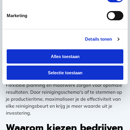
communicatie over specifieke vereisten en
regelmatige feedback kunnen zij hun werkwijze
Marketing
perfectioneren. Dit leidt tot superieure resultaten en
een optimale prijs-kwaliteitverhouding.
Investeer in goede toegangscontrole en
Details tonen
personeelstraining voor je eigen medewerkers. Hoe
beter de preventie, hoe effectiever de professionele
Alles toestaan
reiniging werkt. Dit verhoogt de kwaliteit van je
cleanroom en maximaliseert de waarde van je
investering.
Selectie toestaan
Flexibele planning en maatwerk zorgen voor optimale
resultaten. Door reinigingsschema's af te stemmen op
je productieritme, maximaliseer je de effectiviteit van
elke reinigingsbeurt en krijg je meer waarde uit je
investering.
Waarom kiezen bedrijven