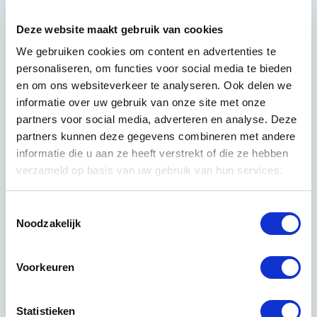
cleanroomonderhoud te halen. Door slim te investeren
en samen te werken met een betrouwbare partner,
Deze website maakt gebruik van cookies
krijg je meer kwaliteit en zekerheid voor je investering.
We gebruiken cookies om content en advertenties te
personaliseren, om functies voor social media te bieden
Regelmatig preventief onderhoud voorkomt duurdere
en om ons websiteverkeer te analyseren. Ook delen we
problemen en zorgt voor consistente kwaliteit. Door
informatie over uw gebruik van onze site met onze
consequent kleine onderhoudstaken uit te voeren,
partners voor social media, adverteren en analyse. Deze
behoud je een optimale cleanroomomgeving en
partners kunnen deze gegevens combineren met andere
vermijd je onverwachte uitval of kwaliteitsproblemen.
informatie die u aan ze heeft verstrekt of die ze hebben
verzameld op basis van uw gebruik van hun services.
Langetermijnpartnerschappen bieden meer waarde
door betere tarieven, toegewijde service en grondige
Toestemmingsselectie
kennis van jouw specifieke behoeften. Ervaren
Noodzakelijk
schoonmaakbedrijven kunnen hun service
optimaliseren en efficiënter werken, wat zich vertaalt
in betere resultaten en meer waarde voor jou.
Voorkeuren
Goede samenwerking met je schoonmaakteam
verhoogt de effectiviteit aanzienlijk. Door duidelijke
Statistieken