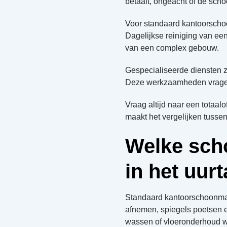
betaalt, ongeacht of de sch
Voor standaard kantoorschoo
Dagelijkse reiniging van ee
van een complex gebouw.
Gespecialiseerde diensten 
Deze werkzaamheden vragen s
Vraag altijd naar een totaa
maakt het vergelijken tusse
Welke sch
in het uurt
Standaard kantoorschoonm
afnemen, spiegels poetsen 
wassen of vloeronderhoud wo