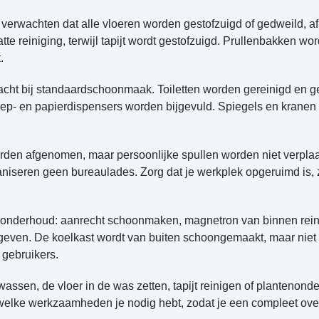
verwachten dat alle vloeren worden gestofzuigd of gedweild, afh
tte reiniging, terwijl tapijt wordt gestofzuigd. Prullenbakken w
.
andacht bij standaardschoonmaak. Toiletten worden gereinigd en g
eep- en papierdispensers worden bijgevuld. Spiegels en kranen
den afgenomen, maar persoonlijke spullen worden niet verpla
niseren geen bureaulades. Zorg dat je werkplek opgeruimd is
sonderhoud: aanrecht schoonmaken, magnetron van binnen rein
geven. De koelkast wordt van buiten schoongemaakt, maar niet v
 gebruikers.
wassen, de vloer in de was zetten, tapijt reinigen of plantenon
elke werkzaamheden je nodig hebt, zodat je een compleet overzi