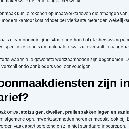
oonmaker wat sneller of langzamer werkt.
nmaak kun je rekenen op maatwerktarieven die afhangen van jo
n modern kantoor kost minder per vierkante meter dan wekelijk
zoals cleanroomreiniging, vloeronderhoud of glasbewassing wo
pecifieke kennis en materialen, wat zich vertaalt in aangepas
lofferte waarin alle gewenste werkzaamheden zijn opgenomen. D
n verschillende aanbieders veel eenvoudiger.
oonmaakdiensten zijn i
arief?
aak omvat
stofzuigen, dweilen, prullenbakken legen en sanita
en algemene opruimwerkzaamheden horen er meestal ook bij. E
rden vaak apart berekend en zijn niet standaard inbegrepen.