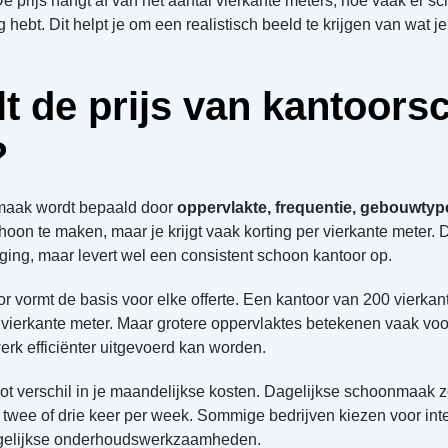
De prijs hangt af van het aantal vierkante meters, hoe vaak er 
 hebt. Dit helpt je om een realistisch beeld te krijgen van wat j
lt de prijs van kantoor
?
maak wordt bepaald door
oppervlakte, frequentie, gebouwtype
oon te maken, maar je krijgt vaak korting per vierkante meter.
ging, maar levert wel een consistent schoon kantoor op.
r vormt de basis voor elke offerte. Een kantoor van 200 vierkan
vierkante meter. Maar grotere oppervlaktes betekenen vaak voor
erk efficiënter uitgevoerd kan worden.
ot verschil in je maandelijkse kosten. Dagelijkse schoonmaak zo
 twee of drie keer per week. Sommige bedrijven kiezen voor inte
agelijkse onderhoudswerkzaamheden.