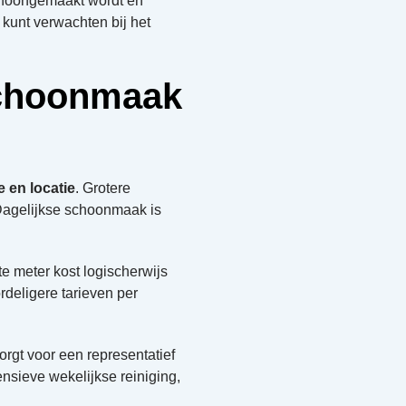
schoongemaakt wordt en
e kunt verwachten bij het
schoonmaak
 en locatie
. Grotere
 Dagelijkse schoonmaak is
te meter kost logischerwijs
deligere tarieven per
rgt voor een representatief
nsieve wekelijkse reiniging,