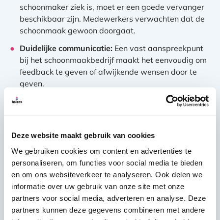
schoonmaker ziek is, moet er een goede vervanger
beschikbaar zijn. Medewerkers verwachten dat de
schoonmaak gewoon doorgaat.
Duidelijke communicatie:
Een vast aanspreekpunt
bij het schoonmaakbedrijf maakt het eenvoudig om
feedback te geven of afwijkende wensen door te
geven.
Aandacht voor detail:
Medewerkers waarderen het
wanneer er wordt doorgevraagd naar specifieke
wensen en wanneer die wensen ook daadwerkelijk
Deze website maakt gebruik van cookies
worden opgevolgd.
We gebruiken cookies om content en advertenties te
Bij advocatenkantoren en andere juridische kantoren
personaliseren, om functies voor social media te bieden
speelt ook discretie een rol. Medewerkers en
en om ons websiteverkeer te analyseren. Ook delen we
management willen erop kunnen vertrouwen dat
informatie over uw gebruik van onze site met onze
schoonmaakwerkzaamheden professioneel en
partners voor social media, adverteren en analyse. Deze
respectvol worden uitgevoerd, zeker in ruimtes waar
partners kunnen deze gegevens combineren met andere
vertrouwelijke informatie aanwezig is.