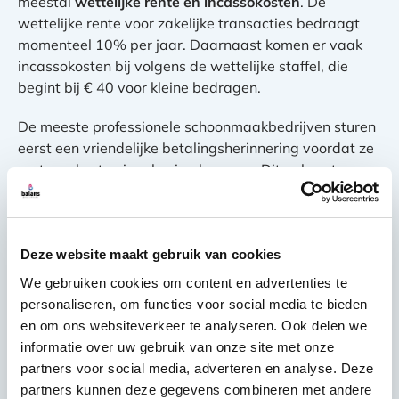
meestal
wettelijke rente en incassokosten
. De
wettelijke rente voor zakelijke transacties bedraagt
momenteel 10% per jaar. Daarnaast komen er vaak
incassokosten bij volgens de wettelijke staffel, die
begint bij € 40 voor kleine bedragen.
De meeste professionele schoonmaakbedrijven sturen
eerst een vriendelijke betalingsherinnering voordat ze
rente en kosten in rekening brengen. Dit gebeurt
meestal 7 tot 14 dagen na de vervaldatum. Ze bieden
je de kans om de situatie recht te zetten zonder extra
kosten en tonen begrip voor eventuele
omstandigheden.
Deze website maakt gebruik van cookies
We gebruiken cookies om content en advertenties te
Bij aanhoudende betalingsachterstand zoeken goede
personaliseren, om functies voor social media te bieden
schoonmaakbedrijven eerst naar een oplossing samen
en om ons websiteverkeer te analyseren. Ook delen we
met je. Ze begrijpen dat betalingsproblemen kunnen
informatie over uw gebruik van onze site met onze
ontstaan en willen graag de samenwerking
partners voor social media, adverteren en analyse. Deze
voortzetten. Open communicatie helpt om samen tot
partners kunnen deze gegevens combineren met andere