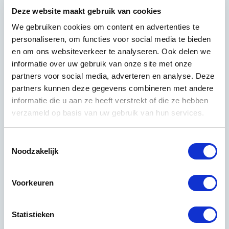
Hoe kies je een
Deze website maakt gebruik van cookies
betrouwbaar
We gebruiken cookies om content en advertenties te
schoonmaakbedrijf voor
personaliseren, om functies voor social media te bieden
en om ons websiteverkeer te analyseren. Ook delen we
een advocatenkantoor?
informatie over uw gebruik van onze site met onze
partners voor social media, adverteren en analyse. Deze
partners kunnen deze gegevens combineren met andere
Een betrouwbaar schoonmaakbedrijf voor een
informatie die u aan ze heeft verstrekt of die ze hebben
advocatenkantoor herken je aan vaste
verzameld op basis van uw gebruik van hun services.
contactpersonen, aantoonbare kwaliteitscontroles,
ervaring in de zakelijke sector en transparante
afspraken over wat wel en niet wordt gedaan.
Toestemmingsselectie
Noodzakelijk
Consistentie is hierbij het sleutelwoord: een
schoonmaakpartner die regelmatig personeel wisselt
of afspraken niet nakomt, schaadt direct de
Voorkeuren
professionele uitstraling van het kantoor.
Let bij de keuze op de volgende punten:
Statistieken