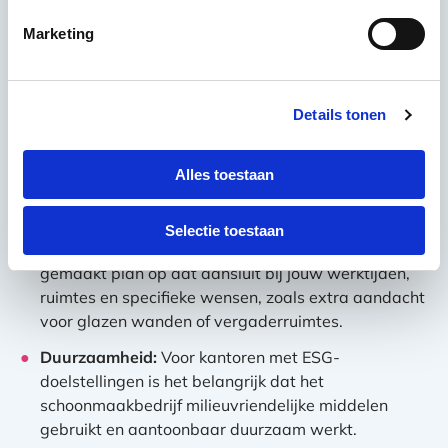
Vast aanspreekpunt:
Eén contactpersoon voorkomt
communicatieproblemen en zorgt dat afspraken
Marketing
worden nagekomen zonder dat je elke keer opnieuw
moet uitleggen wat de verwachtingen zijn.
Details tonen
Kwaliteitscontroles:
Een professioneel
schoonmaakbedrijf voert regelmatig inspecties uit
en rapporteert daarover. Zo weet je zeker dat het
Alles toestaan
niveau constant blijft.
Maatwerk:
Elk kantoor heeft andere behoeften. Een
Selectie toestaan
goed schoonmaakbedrijf stelt een op maat
gemaakt plan op dat aansluit bij jouw werktijden,
ruimtes en specifieke wensen, zoals extra aandacht
voor glazen wanden of vergaderruimtes.
Duurzaamheid:
Voor kantoren met ESG-
doelstellingen is het belangrijk dat het
schoonmaakbedrijf milieuvriendelijke middelen
gebruikt en aantoonbaar duurzaam werkt.