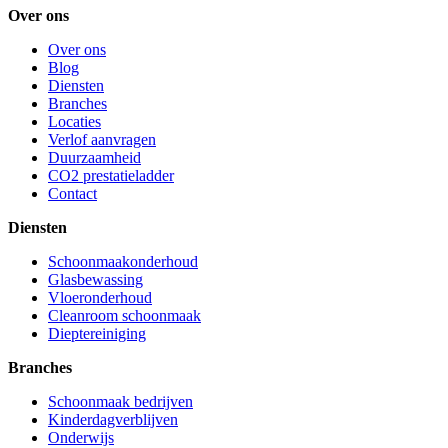
Over ons
Over ons
Blog
Diensten
Branches
Locaties
Verlof aanvragen
Duurzaamheid
CO2 prestatieladder
Contact
Diensten
Schoonmaakonderhoud
Glasbewassing
Vloeronderhoud
Cleanroom schoonmaak
Dieptereiniging
Branches
Schoonmaak bedrijven
Kinderdagverblijven
Onderwijs