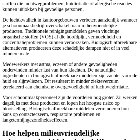
stoffen die luchtwegproblemen, huidirritatie of allergische reacties
kunnen uitlokken bij gevoelige personen.
De luchtkwaliteit in kantoorgebouwen verbetert aanzienlijk wanneer
je schoonmaakbedrijf overschakelt naar milieuvriendelijke
producten. Traditionele reinigingsmiddelen geven vluchtige
organische stoffen (VOS) af die hoofdpijn, vermoeidheid en
concentratieproblemen kunnen veroorzaken. Biologisch afbreekbare
alternatieven produceren deze schadelijke dampen niet of in veel
mindere mate.
Medewerkers met astma, eczeem of andere gevoeligheden
ondervinden minder last van hun klachten. De natuurlijke
ingrediënten in biologisch afbreekbare middelen zijn zachter voor de
huid en slijmvliezen. Dit resulteert in minder ziekteverzuim
gerelateerd aan chemische overgevoeligheid of luchtwegirritatie.
Voor schoonmaakpersoneel zijn de voordelen nog groter. Zij werken
dagelijks met deze producten en lopen het hoogste risico op
blootstelling. Biologisch afbreekbare middelen verminderen hun
kans op contacteczeem, respiratoire problemen en
langetermijngezondheidseffecten.
Hoe helpen milieuvriendelijke