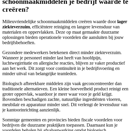
schoonmaakmiddelen je bedrijf waarde te
creëren?
Milieuvriendelijke schoonmaakmiddelen creëren waarde door
lager
ziekteverzuim
, efficiëntere reiniging en langere levensduur van
materialen en oppervlakken. Deze op maat gemaakte duurzame
oplossingen bieden operationele voordelen die aansluiten bij jouw
bedrijfsbehoeften.
Gezondere medewerkers betekenen direct minder ziekteverzuim.
Wanneer je personeel minder last heeft van hoofdpijn,
luchtwegirritatie en allergische reacties, blijven ze vaker productief
aan het werk. Dit zorgt voor continuïteit in je bedrijfsvoering en
minder uitval van belangrijke teamleden.
Biologisch afbreekbare middelen zijn vaak geconcentreerder dan
traditionele alternatieven. Een kleine hoeveelheid product reinigt een
groter oppervlak, waardoor je meer waar voor je geld krijgt.
Bovendien beschadigen zachte, natuurlijke ingrediënten vloeren,
meubilair en apparatuur minder snel. Dit verlengt de levensduur van
je kantoorinrichting aanzienlijk.
Sommige gemeenten en provincies bieden fiscale voordelen voor
bedrijven die duurzame praktijken toepassen. Daarnaast kun je
voordelen behalen bij afvalverwerking omdat biologisch