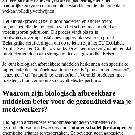
afbreekbare alternatieven gebruiken plantaardige tensiden,
natuurlijke enzymen en minerale bestanddelen die binnen enkele
weken volledig verdwijnen.
Het afbraakproces gebeurt door bacteriën en andere micro-
organismen die de moleculen van het schoonmaakmiddel als
voedingsbron gebruiken. Dit proces vindt plaats in
rioolwaterzuiveringsinstallaties, oppervlaktewater en grond.
Belangrijke certificeringen om op te letten zijn het EU Ecolabel,
Nordic Swan en Cradle to Cradle. Deze keurmerken garanderen dat
producten voldoen aan strenge milieu- en gezondheidseisen.
Je kunt biologisch afbreekbare middelen herkennen aan specifieke
ingrediëntenlijsten. Zoek naar termen zoals "plantaardige tensiden",
"enzymen" en "natuurlijke geurstoffen". Vermijd producten met
fosfaten, chloor, ammoniak of synthetische parfums.
Waarom zijn biologisch afbreekbare
middelen beter voor de gezondheid van je
medewerkers?
Biologisch afbreekbare schoonmaakmiddelen verbeteren de
gezondheid van medewerkers door
minder schadelijke dampen
en
chemische irritaties te veroorzaken. Ze bevatten geen agressieve