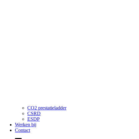
CO2 prestatieladder
CSRD
ESDP
Werken bij
Contact