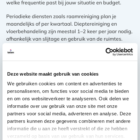
welke frequentie past bij jouw situatie en budget.
Periodieke diensten zoals raamreiniging plan je
maandelijks of per kwartaal. Dieptereiniging en
vloerbehandeling zijn meestal 1–2 keer per jaar nodig,
afhankelijk van slijtage en gebruik van de ruimtes.
Wat kost professionele
schoonmaak en waar
Deze website maakt gebruik van cookies
hangt de prijs van af?
We gebruiken cookies om content en advertenties te
personaliseren, om functies voor social media te bieden
De kosten voor professionele schoonmaak worden
en om ons websiteverkeer te analyseren. Ook delen we
bepaald door
oppervlakte, frequentie, type diensten
informatie over uw gebruik van onze site met onze
en locatiespecifieke factoren
. Elk bedrijf heeft unieke
partners voor social media, adverteren en analyse. Deze
behoeften die maatwerk vereisen. Daarom bieden
partners kunnen deze gegevens combineren met andere
serieuze schoonmaakbedrijven gepersonaliseerde
informatie die u aan ze heeft verstrekt of die ze hebben
offertes op basis van een locatiebezoek en
verzameld op basis van uw gebruik van hun services.
behoefteanalyse.