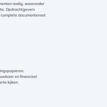
menten nodig, waaronder
erte. Opdrachtgevers
en complete documentenset
ringspapieren,
ouwbaar en financieel
rte kijken.