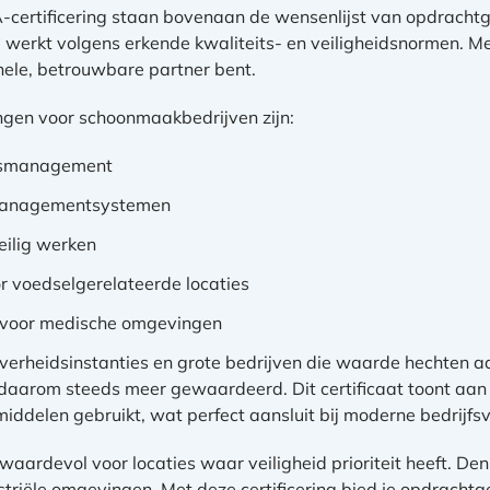
certificering staan bovenaan de wensenlijst van opdracht
e werkt volgens erkende kwaliteits- en veiligheidsnormen. Me
onele, betrouwbare partner bent.
ringen voor schoonmaakbedrijven zijn:
itsmanagement
umanagementsystemen
eilig werken
r voedselgerelateerde locaties
g voor medische omgevingen
verheidsinstanties en grote bedrijven die waarde hechten 
 daarom steeds meer gewaardeerd. Dit certificaat toont aan
delen gebruikt, wat perfect aansluit bij moderne bedrijfsv
l waardevol voor locaties waar veiligheid prioriteit heeft. 
striële omgevingen. Met deze certificering bied je opdracht