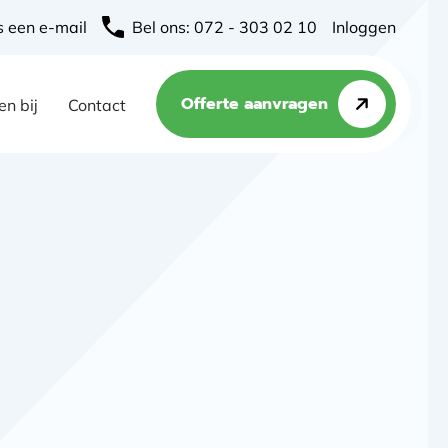
s een e-mail
Bel ons: 072 - 303 02 10
Inloggen
Offerte aanvragen
n bij
Contact