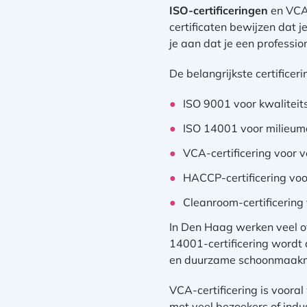
ISO-certificeringen
en VCA-
certificaten bewijzen dat j
je aan dat je een professi
De belangrijkste certifice
ISO 9001 voor kwalite
ISO 14001 voor milie
VCA-certificering voor v
HACCP-certificering voo
Cleanroom-certificerin
In Den Haag werken veel o
14001-certificering wordt
en duurzame schoonmaakmid
VCA-certificering is voora
met veel bezoekers of indu