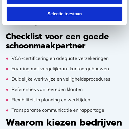
meestal betere resultaten op. Kies voor een partner
die meedenkt over de beste oplossingen voor jouw
Selectie toestaan
specifieke situatie en waarde toevoegt aan jullie
samenwerking.
Checklist voor een goede
schoonmaakpartner
VCA-certificering en adequate verzekeringen
Ervaring met vergelijkbare kantoorgebouwen
Duidelijke werkwijze en veiligheidsprocedures
Referenties van tevreden klanten
Flexibiliteit in planning en werktijden
Transparante communicatie en rapportage
Waarom kiezen bedrijven