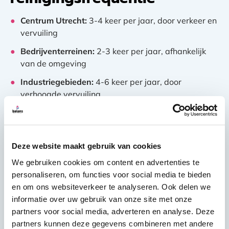
Centrum Utrecht:
3-4 keer per jaar, door verkeer en
vervuiling
Bedrijventerreinen:
2-3 keer per jaar, afhankelijk
van de omgeving
Industriegebieden:
4-6 keer per jaar, door
verhoogde vervuiling
Rustige locaties:
2 keer per jaar is meestal
voldoende
Waar moet je op letten
Deze website maakt gebruik van cookies
bij het kiezen van een
We gebruiken cookies om content en advertenties te
personaliseren, om functies voor social media te bieden
langdurige
en om ons websiteverkeer te analyseren. Ook delen we
informatie over uw gebruik van onze site met onze
schoonmaakpartner?
partners voor social media, adverteren en analyse. Deze
partners kunnen deze gegevens combineren met andere