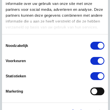
achteraf verwijderen. Door de juiste maatregelen te
informatie over uw gebruik van onze site met onze
nemen, kun je de kans op graffiti aanzienlijk verkleinen
partners voor social media, adverteren en analyse. Deze
en eventuele verwijdering eenvoudiger maken.
partners kunnen deze gegevens combineren met andere
informatie die u aan ze heeft verstrekt of die ze hebben
Effectieve preventieve maatregelen:
verzameld op basis van uw gebruik van hun services.
Anti-graffiticoatings die het verwijderen
vergemakkelijken
Toestemmingsselectie
Noodzakelijk
Goede verlichting rond je pand, vooral bij blinde
muren
Voorkeuren
Camerabewaking op strategische plekken
Snelle verwijdering van nieuwe graffiti (binnen 24–
Statistieken
48 uur)
Groenbeplanting of decoratieve elementen die
Marketing
muren minder aantrekkelijk maken
Anti-graffiticoatings zijn een slimme investering. Deze
transparante beschermlagen zorgen ervoor dat verf