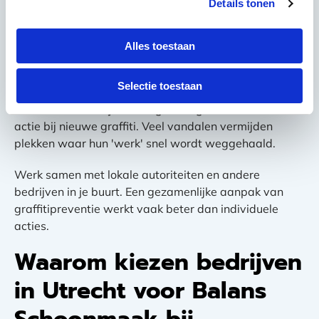
Details tonen
en markers minder goed hechten aan de ondergrond.
Bij toekomstige graffiti kun je deze dan eenvoudiger
verwijderen zonder de onderliggende muur te
Alles toestaan
beschadigen.
Selectie toestaan
Overweeg een onderhoudscontract met een
schoonmaakbedrijf voor regelmatige controle en snelle
actie bij nieuwe graffiti. Veel vandalen vermijden
plekken waar hun 'werk' snel wordt weggehaald.
Werk samen met lokale autoriteiten en andere
bedrijven in je buurt. Een gezamenlijke aanpak van
graffitipreventie werkt vaak beter dan individuele
acties.
Waarom kiezen bedrijven
in Utrecht voor Balans