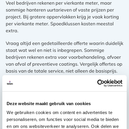
Veel bedrijven rekenen per vierkante meter, maar
sommige hanteren uurtarieven of vaste prijzen per
project. Bij grotere oppervlakken krijg je vaak korting
per vierkante meter. Spoedklussen kosten meestal
extra.
Vraag altijd een gedetailleerde offerte waarin duidelijk
staat wat wel en niet is inbegrepen. Sommige
bedrijven rekenen extra voor voorbehandeling, afvoer
van afval of preventieve coatings. Vergelijk offertes op
basis van de totale service, niet alleen de basisprijs.
Hoe voorkom je graffiti
op je bedrijfspand in de
Deze website maakt gebruik van cookies
toekomst?
We gebruiken cookies om content en advertenties te
personaliseren, om functies voor social media te bieden
Preventie is vaak effectiever en goedkoper dan
en om ons websiteverkeer te analyseren. Ook delen we