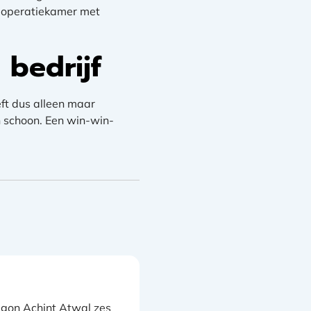
n operatiekamer met
 bedrijf
eft dus alleen maar
h schoon. Een win-win-
egon Achint Atwal zes