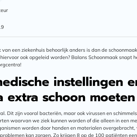
teur
19
 van een ziekenhuis behoorlijk anders is dan de schoonmaa
 hiervoor ook opgeleid worden? Balans Schoonmaak snapt h
orgcentra!
dische instellingen e
a extra schoon moeten 
l. Dit zijn vooral bacteriën, maar ook virussen en schimmels. 
oorten waarvan we ziek kunnen worden of die alleen in een 
anismen worden door handen en materialen overgebracht, w
 problemen kan zorgen. Zo krijgen 8 op de 100 patiënten een 