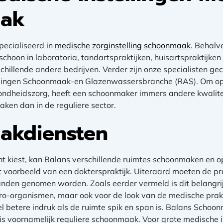
ak
ecialiseerd in
medische zorginstelling schoonmaak
. Behalv
schoon in laboratoria, tandartspraktijken, huisartspraktijke
chillende andere bedrijven.
Verder zijn onze specialisten gec
ingen Schoonmaak-en Glazenwassersbranche (RAS). Om op 
ondheidszorg, heeft een schoonmaker immers andere kwalitei
ken dan in de reguliere sector.
akdiensten
nt kiest, kan Balans verschillende ruimtes schoonmaken en o
voorbeeld van een dokterspraktijk. Uiteraard moeten de pra
nden genomen worden. Zoals eerder vermeld is dit belangri
o-organismen, maar ook voor de look van de medische prakti
el betere indruk als de ruimte spik en span is. Balans Schoo
it is voornamelijk reguliere schoonmaak. Voor grote medische i