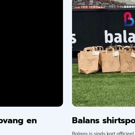
pvang en
Balans shirts
Balans is sinds kort officie