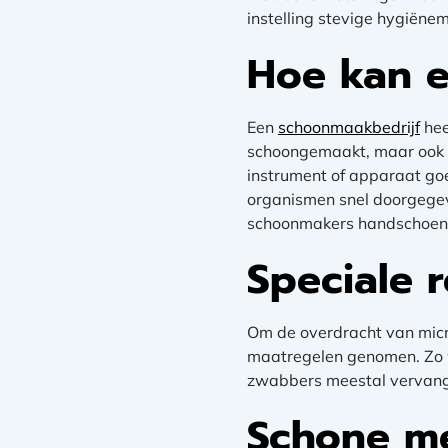
instelling stevige hygiëne
Hoe kan e
Een
schoonmaakbedrijf
hee
schoongemaakt, maar ook i
instrument of apparaat goe
organismen snel doorgegeve
schoonmakers handschoene
Speciale 
Om de overdracht van micr
maatregelen genomen. Zo w
zwabbers meestal vervange
Schone me