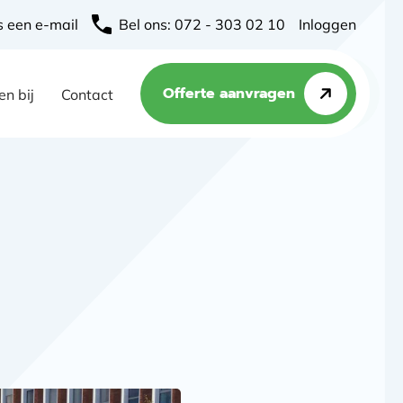
s een e-mail
Bel ons: 072 - 303 02 10
Inloggen
Offerte aanvragen
n bij
Contact