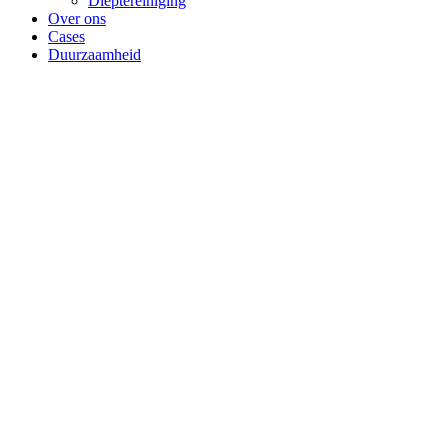
Dieptereiniging
Over ons
Cases
Duurzaamheid