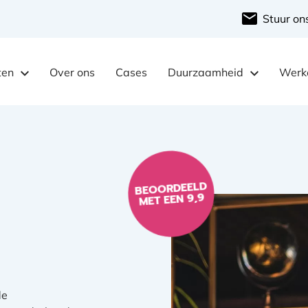
Stuur on
ten
Over ons
Cases
Duurzaamheid
Werke
BEOORDEELD
MET EEN 9,9
de