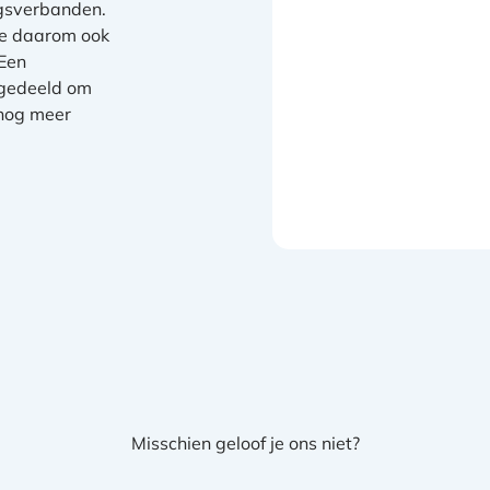
ngsverbanden.
we daarom ook
 Een
tgedeeld om
nog meer
Misschien geloof je ons niet?