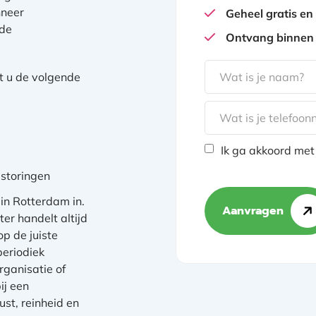
nneer
Geheel gratis en 
 de
Ontvang binnen 
gclid
t u de volgende
Ik ga akkoord met
 storingen
in Rotterdam in.
Aanvragen
er handelt altijd
p de juiste
periodiek
rganisatie of
ij een
ust, reinheid en