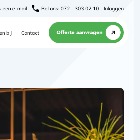
s een e-mail
Bel ons: 072 - 303 02 10
Inloggen
Offerte aanvragen
n bij
Contact