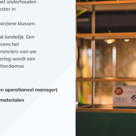
 het onderhouden
ster in
rziene klussen.
k landelijk. Een
evens het
ranciers van uw
verleg wordt een
otterdamse
 en operationeel manager)
materialen