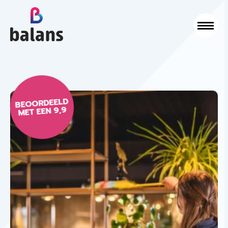
Logo Balans Schoonmaak
Sluit
BEOORDEELD
MET EEN 9,9