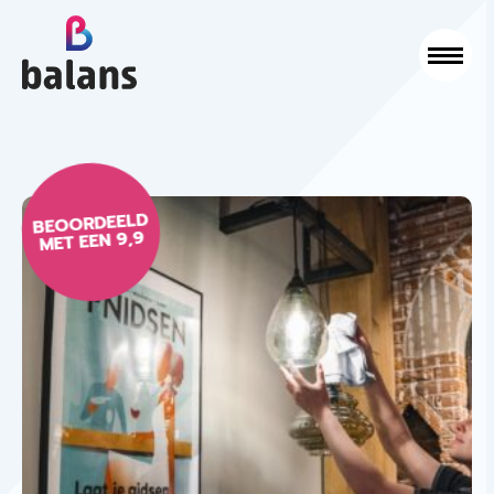
Logo Balans Schoonmaak
Sluit
BEOORDEELD
MET EEN 9,9