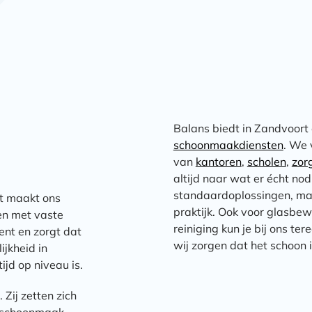
Balans biedt in Zandvoort
schoonmaakdiensten
. We
van
kantoren
,
scholen
,
zor
altijd naar wat er écht nod
standaardoplossingen, maa
at maakt ons
praktijk. Ook voor glasbew
ken met vaste
reiniging kun je bij ons te
ent en zorgt dat
wij zorgen dat het schoon i
ijkheid in
jd op niveau is.
Zij zetten zich
t schoonmaak