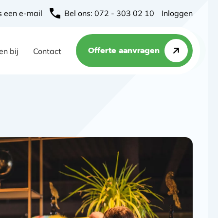
s een e-mail
Bel ons: 072 - 303 02 10
Inloggen
Offerte aanvragen
n bij
Contact