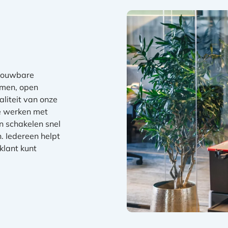
trouwbare
omen, open
liteit van onze
We werken met
n schakelen snel
. Iedereen helpt
 klant kunt