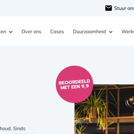
Stuur on
ten
Over ons
Cases
Duurzaamheid
Werke
BEOORDEELD
MET EEN 9,9
houd. Sinds