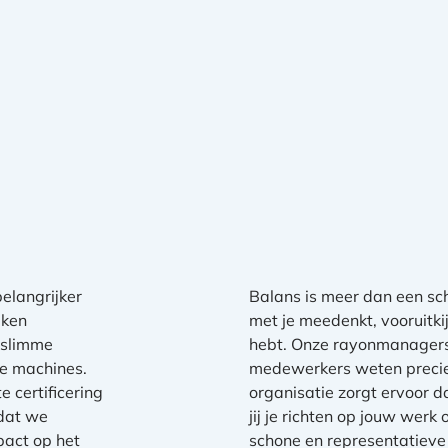
elangrijker
Balans is meer dan een sc
iken
met je meedenkt, vooruitkij
 slimme
hebt. Onze rayonmanagers 
e machines.
medewerkers weten precie
 certificering
organisatie zorgt ervoor da
dat we
jij je richten op jouw werk 
pact op het
schone en representatiev